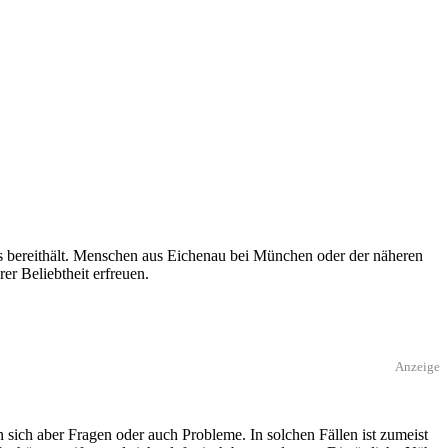
 bereithält. Menschen aus Eichenau bei München oder der näheren
er Beliebtheit erfreuen.
Anzeige
ich aber Fragen oder auch Probleme. In solchen Fällen ist zumeist