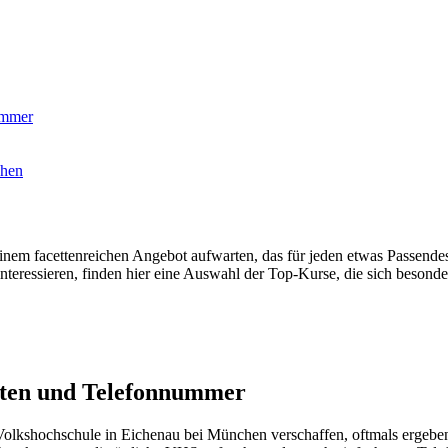
ummer
chen
m facettenreichen Angebot aufwarten, das für jeden etwas Passendes
teressieren, finden hier eine Auswahl der Top-Kurse, die sich besonder
iten und Telefonnummer
lkshochschule in Eichenau bei München verschaffen, oftmals ergeben s