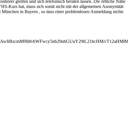
hörer greifen und sich telefonisch beraten lassen. Die örtliche Nähe
VHS-Kurs hat, muss sich somit nicht mit der allgemeinen Anonymität
i München in Bayern , so dass einer problemlosen Anmeldung nichts
MjAwIiBzcmM9Ii8vbWFwcy5nb29nbGUuY29tL21hcHM/cT12aHM