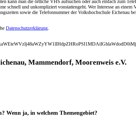
en kann man die örtliche VHS aufsuchen oder auch einfach zum Telefon
e schnell und unkompliziert vonstattengeht. Wer Interesse an einem 
nungszeiten sowie die Telefonnummer der Volkshochschule Eichenau be
ehe
Datenschutzerklärung
.
WVkaWEteWVzIj48aWZyYW1lIHdpZHRoPSI1MDAiIGhlaWdodD0i
Eichenau, Mammendorf, Moorenweis e.V.
en? Wenn ja, in welchem Themengebiet?