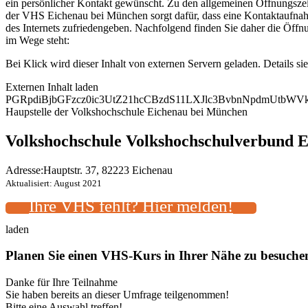
ein persönlicher Kontakt gewünscht. Zu den allgemeinen Öffnungszeit
der VHS Eichenau bei München sorgt dafür, dass eine Kontaktaufnahm
des Internets zufriedengeben. Nachfolgend finden Sie daher die Öff
im Wege steht:
Bei Klick wird dieser Inhalt von externen Servern geladen. Details si
Externen Inhalt laden
PGRpdiBjbGFzcz0ic3UtZ21hcCBzdS11LXJlc3BvbnNpdmUtb
Haupstelle der Volkshochschule Eichenau bei München
Volkshochschule Volkshochschulverbund 
Adresse:
Hauptstr. 37, 82223 Eichenau
Aktualisiert: August 2021
Ihre VHS fehlt? Hier melden!
laden
Planen Sie einen VHS-Kurs in Ihrer Nähe zu besuch
Danke für Ihre Teilnahme
Sie haben bereits an dieser Umfrage teilgenommen!
Bitte eine Auswahl treffen!