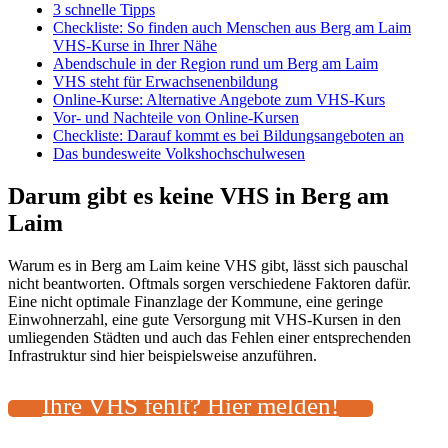
3 schnelle Tipps
Checkliste: So finden auch Menschen aus Berg am Laim
VHS-Kurse in Ihrer Nähe
Abendschule in der Region rund um Berg am Laim
VHS steht für Erwachsenenbildung
Online-Kurse: Alternative Angebote zum VHS-Kurs
Vor- und Nachteile von Online-Kursen
Checkliste: Darauf kommt es bei Bildungsangeboten an
Das bundesweite Volkshochschulwesen
Darum gibt es keine VHS in Berg am
Laim
Warum es in Berg am Laim keine VHS gibt, lässt sich pauschal
nicht beantworten. Oftmals sorgen verschiedene Faktoren dafür.
Eine nicht optimale Finanzlage der Kommune, eine geringe
Einwohnerzahl, eine gute Versorgung mit VHS-Kursen in den
umliegenden Städten und auch das Fehlen einer entsprechenden
Infrastruktur sind hier beispielsweise anzuführen.
Ihre VHS fehlt? Hier melden!