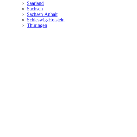
Saarland
Sachsen
Sachsen-Anhalt
Schleswig-Holstein
Thüringen