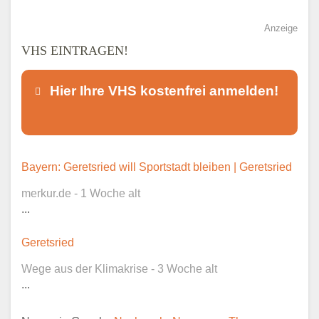
Anzeige
VHS EINTRAGEN!
Hier Ihre VHS kostenfrei anmelden!
Dieser Teil dient lediglich zur
Bayern: Geretsried will Sportstadt bleiben | Geretsried
Kontaktaufnahme und ist nicht
merkur.de - 1 Woche alt
öffentlich sichtbar.
...
Geretsried
Wege aus der Klimakrise - 3 Woche alt
Ansprechpartner
*
...