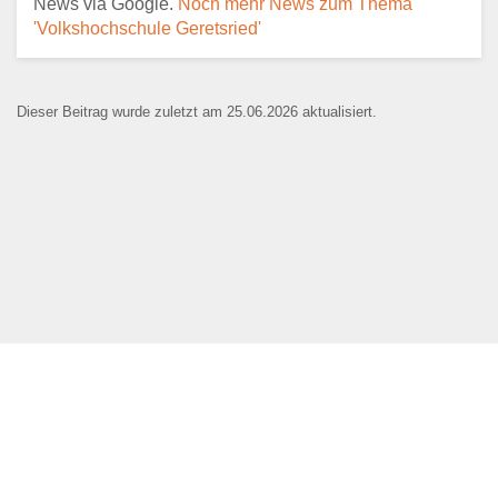
News via Google.
Noch mehr News zum Thema
'Volkshochschule Geretsried'
E-Mail
*
Dieser Beitrag wurde zuletzt am 25.06.2026 aktualisiert.
Name der Bildungseinrichtung
*
Standort
*
Webseite