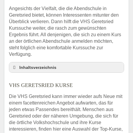
Angesichts der Vielfalt, die die Abendschule in
Geretsried bietet, können Interessenten mitunter den
Überblick verlieren. Dann hilft die VHS Geretsried
Kurssuche weiter, die rasch zum gewünschten
Ergebnis führt. All denjenigen, die sich zu einem Kurs
an der örtlichen Abendschule anmelden möchten,
steht folglich eine komfortable Kurssuche zur
Verfügung.
Inhaltsverzeichnis
Abendschule Geretsried Kurssuche
VHS GERETSRIED KURSE
VHS Geretsried Kurse
VHS Geretsried – Öffnungszeiten und
Die VHS Geretsried kann immer wieder aufs Neue mit
Telefonnummer
einem facettenreichen Angebot aufwarten, das für
Stellenangebote der Volkshochschule
jeden etwas Passendes bereithält. Menschen aus
Geretsried
Geretsried oder der näheren Umgebung, die sich für
Online-Kurse – Alternative Angebote zum
die örtliche Volkshochschule und ihre Kurse
VHS-Kurs
interessieren, finden hier eine Auswahl der Top-Kurse,