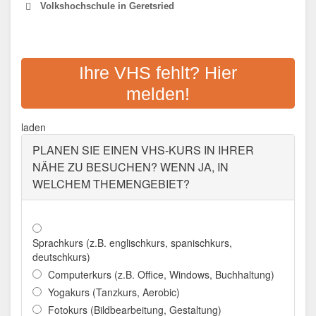
Volkshochschule in Geretsried
VOLKSHOCHSCHULE
GERETSRIED
Ihre VHS fehlt? Hier
melden!
Adresse:
Adalbert-Stifter-Straße 13, 82538
Geretsried
laden
Aktualisiert: August 2021
PLANEN SIE EINEN VHS-KURS IN IHRER
NÄHE ZU BESUCHEN? WENN JA, IN
WELCHEM THEMENGEBIET?
Sprachkurs (z.B. englischkurs, spanischkurs,
deutschkurs)
Computerkurs (z.B. Office, Windows, Buchhaltung)
Yogakurs (Tanzkurs, Aerobic)
Fotokurs (Bildbearbeitung, Gestaltung)