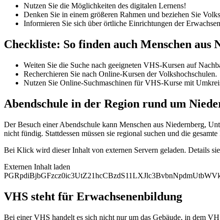
Nutzen Sie die Möglichkeiten des digitalen Lernens!
Denken Sie in einem größeren Rahmen und beziehen Sie Volksh
Informieren Sie sich über örtliche Einrichtungen der Erwachse
Checkliste: So finden auch Menschen aus
Weiten Sie die Suche nach geeigneten VHS-Kursen auf Nachba
Recherchieren Sie nach Online-Kursen der Volkshochschulen.
Nutzen Sie Online-Suchmaschinen für VHS-Kurse mit Umkrei
Abendschule in der Region rund um Niede
Der Besuch einer Abendschule kann Menschen aus Niedernberg, Unter
nicht fündig. Stattdessen müssen sie regional suchen und die gesamt
Bei Klick wird dieser Inhalt von externen Servern geladen. Details si
Externen Inhalt laden
PGRpdiBjbGFzcz0ic3UtZ21hcCBzdS11LXJlc3BvbnNpdmUtb
VHS steht für Erwachsenenbildung
Bei einer VHS handelt es sich nicht nur um das Gebäude, in dem VHS