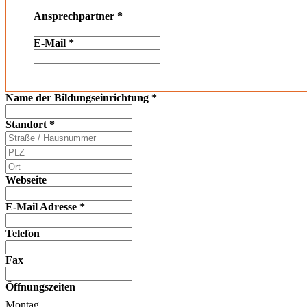
Ansprechpartner
*
E-Mail
*
Name der Bildungseinrichtung
*
Standort
*
Webseite
E-Mail Adresse
*
Telefon
Fax
Öffnungszeiten
Montag