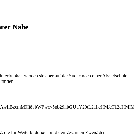
hrer Nähe
nterfranken werden sie aber auf der Suche nach einer Abendschule
 finden.
MjAwIiBzcmM9Ii8vbWFwcy5nb29nbGUuY29tL21hcHM/cT12aH
ng, die für Weiterbildungen und den gesamten Zweig der