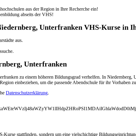
ochschulen aus der Region in Ihre Recherche ein!
nenbildung abseits der VHS!
 Niedernberg, Unterfranken VHS-Kurse in I
rstädte aus.
ssuche.
rnberg, Unterfranken
franken zu einem höheren Bildungsgrad verhelfen. In Niedernberg, U
e Region einbeziehen, um die passende Abendschule für ihr Vorhaben zu
ehe
Datenschutzerklärung
.
WVkaWEteWVzIj48aWZyYW1lIHdpZHRoPSI1MDAiIGhlaWdodD0i
-Kurse stattfinden, sondern um eine vielschichtige Bildungseinrichtu