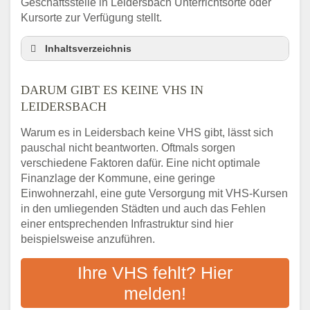
Geschäftsstelle in Leidersbach Unterrichtsorte oder
Kursorte zur Verfügung stellt.
Inhaltsverzeichnis
Darum gibt es keine VHS in Leidersbach
DARUM GIBT ES KEINE VHS IN
3 schnelle Tipps
LEIDERSBACH
Checkliste: So finden auch Menschen aus
Leidersbach VHS-Kurse in Ihrer Nähe
Warum es in Leidersbach keine VHS gibt, lässt sich
Abendschule in der Region rund um
pauschal nicht beantworten. Oftmals sorgen
Leidersbach
verschiedene Faktoren dafür. Eine nicht optimale
VHS steht für Erwachsenenbildung
Finanzlage der Kommune, eine geringe
Einwohnerzahl, eine gute Versorgung mit VHS-Kursen
Online-Kurse: Alternative Angebote zum
VHS-Kurs
in den umliegenden Städten und auch das Fehlen
einer entsprechenden Infrastruktur sind hier
Vor- und Nachteile von Online-Kursen
beispielsweise anzuführen.
Checkliste: Darauf kommt es bei
Bildungsangeboten an
Ihre VHS fehlt? Hier
Das bundesweite Volkshochschulwesen
melden!