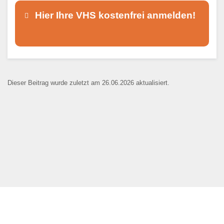
Hier Ihre VHS kostenfrei anmelden!
Dieser Teil dient lediglich zur
Kontaktaufnahme und ist nicht
Dieser Beitrag wurde zuletzt am 26.06.2026 aktualisiert.
öffentlich sichtbar.
Ansprechpartner
*
E-Mail
*