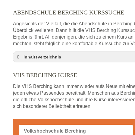
ABENDSCHULE BERCHING KURSSUCHE
Angesichts der Vielfalt, die die Abendschule in Berching 
Überblick verlieren. Dann hilft die VHS Berching Kurssu
Ergebnis führt. All denjenigen, die sich zu einem Kurs a
möchten, steht folglich eine komfortable Kurssuche zur V
Inhaltsverzeichnis
VHS Nebenstelle in Berching und Umgebung
VHS BERCHING KURSE
3 Tipps
Abendschule Berching Kurssuche
Die VHS Berching kann immer wieder aufs Neue mit einem
VHS Berching Kurse
jeden etwas Passendes bereithält. Menschen aus Berchi
die örtliche Volkshochschule und ihre Kurse interessieren
VHS Berching – Öffnungszeiten und Telefonnum
sich besonderer Beliebtheit erfreuen.
Stellenangebote der Volkshochschule Berching
Online-Kurse – Alternative Angebote zum VHS-Ku
Alternativen zum VHS Programm 2026 in Berchin