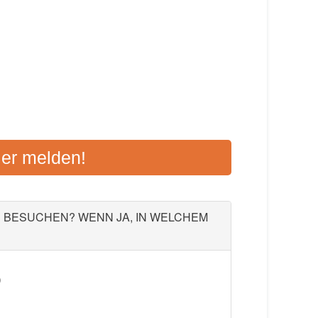
 NEUMARKT E.V
ier melden!
, 92318 Neumarkt
Aktualisiert: August 2021
U BESUCHEN? WENN JA, IN WELCHEM
)