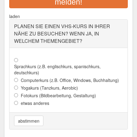
melden!
Adresse:
Maria-Dorothea-Straße 8, 91161
Hilpoltstein
laden
Aktualisiert: August 2021
PLANEN SIE EINEN VHS-KURS IN IHRER
NÄHE ZU BESUCHEN? WENN JA, IN
WELCHEM THEMENGEBIET?
Sprachkurs (z.B. englischkurs, spanischkurs,
deutschkurs)
Computerkurs (z.B. Office, Windows, Buchhaltung)
Yogakurs (Tanzkurs, Aerobic)
Fotokurs (Bildbearbeitung, Gestaltung)
etwas anderes
abstimmen