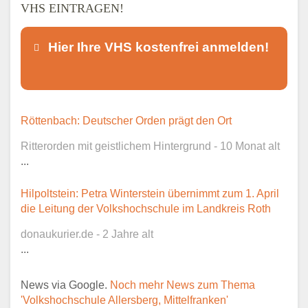
VHS EINTRAGEN!
Hier Ihre VHS kostenfrei anmelden!
Dieser Teil dient lediglich zur
Röttenbach: Deutscher Orden prägt den Ort
Kontaktaufnahme und ist nicht
Ritterorden mit geistlichem Hintergrund - 10 Monat alt
öffentlich sichtbar.
...
Hilpoltstein: Petra Winterstein übernimmt zum 1. April
die Leitung der Volkshochschule im Landkreis Roth
Ansprechpartner
*
donaukurier.de - 2 Jahre alt
...
News via Google.
Noch mehr News zum Thema
E-Mail
*
'Volkshochschule Allersberg, Mittelfranken'