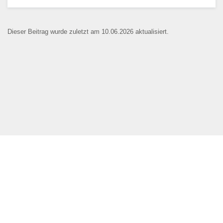
Dieser Beitrag wurde zuletzt am 10.06.2026 aktualisiert.
Name der Bildungseinrichtung
*
Standort
*
Webseite