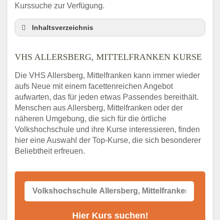
Kurssuche zur Verfügung.
Inhaltsverzeichnis
VHS Nebenstelle in Allersberg, Mittelfranken
und Umgebung
VHS ALLERSBERG, MITTELFRANKEN KURSE
3 Tipps
Die VHS Allersberg, Mittelfranken kann immer wieder
Abendschule Allersberg, Mittelfranken
aufs Neue mit einem facettenreichen Angebot
Kurssuche
aufwarten, das für jeden etwas Passendes bereithält.
VHS Allersberg, Mittelfranken Kurse
Menschen aus Allersberg, Mittelfranken oder der
VHS Allersberg, Mittelfranken –
näheren Umgebung, die sich für die örtliche
Öffnungszeiten und Telefonnummer
Volkshochschule und ihre Kurse interessieren, finden
hier eine Auswahl der Top-Kurse, die sich besonderer
Stellenangebote der Volkshochschule
Allersberg, Mittelfranken
Beliebtheit erfreuen.
Online-Kurse – Alternative Angebote zum
VHS-Kurs
Alternativen zum VHS Programm 2026 in
Allersberg, Mittelfranken