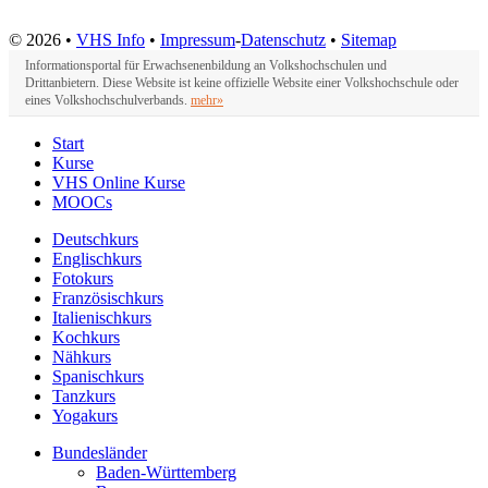
© 2026 •
VHS Info
•
Impressum
-
Datenschutz
•
Sitemap
Informationsportal für Erwachsenenbildung an Volkshochschulen und
Drittanbietern. Diese Website ist keine offizielle Website einer Volkshochschule oder
eines Volkshochschulverbands.
mehr»
Start
Kurse
VHS Online Kurse
MOOCs
Deutschkurs
Englischkurs
Fotokurs
Französischkurs
Italienischkurs
Kochkurs
Nähkurs
Spanischkurs
Tanzkurs
Yogakurs
Bundesländer
Baden-Württemberg