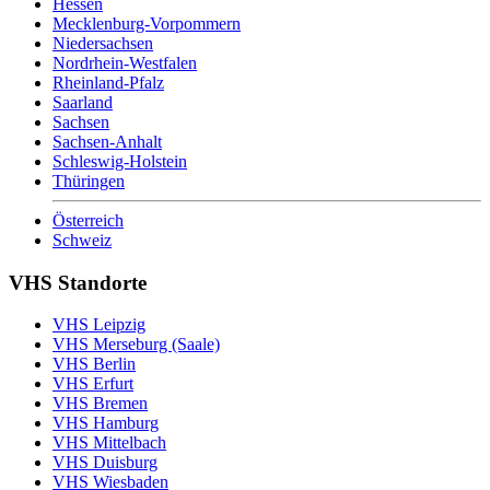
Hessen
Mecklenburg-Vorpommern
Niedersachsen
Nordrhein-Westfalen
Rheinland-Pfalz
Saarland
Sachsen
Sachsen-Anhalt
Schleswig-Holstein
Thüringen
Österreich
Schweiz
VHS Standorte
VHS Leipzig
VHS Merseburg (Saale)
VHS Berlin
VHS Erfurt
VHS Bremen
VHS Hamburg
VHS Mittelbach
VHS Duisburg
VHS Wiesbaden