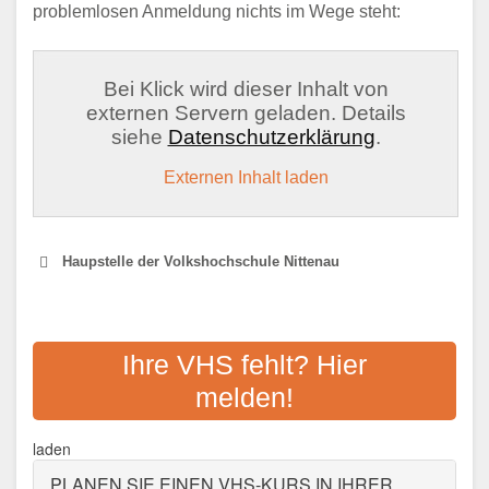
problemlosen Anmeldung nichts im Wege steht:
Bei Klick wird dieser Inhalt von
externen Servern geladen. Details
siehe
Datenschutzerklärung
.
Externen Inhalt laden
Haupstelle der Volkshochschule Nittenau
VOLKSHOCHSCHULE
VOLKSHOCHSCHULVERBUND
Ihre VHS fehlt? Hier
IM LANDKREIS
melden!
SCHWANDORF
laden
Adresse:
Regensburger Str. 20, 93142
Maxhütte-Haidhof
PLANEN SIE EINEN VHS-KURS IN IHRER