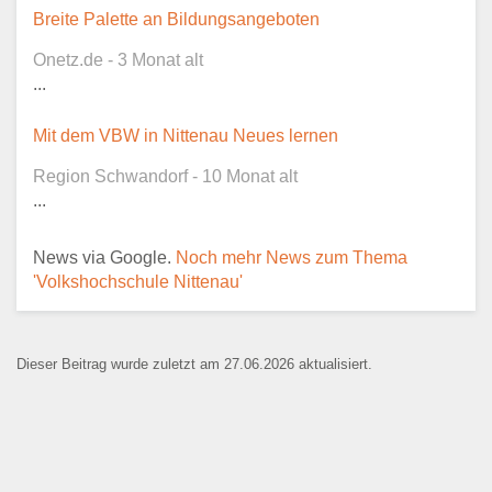
Dieser Teil dient lediglich zur
Breite Palette an Bildungsangeboten
Kontaktaufnahme und ist nicht
Onetz.de - 3 Monat alt
öffentlich sichtbar.
...
Mit dem VBW in Nittenau Neues lernen
Region Schwandorf - 10 Monat alt
Ansprechpartner
*
...
News via Google.
Noch mehr News zum Thema
'Volkshochschule Nittenau'
E-Mail
*
Dieser Beitrag wurde zuletzt am 27.06.2026 aktualisiert.
Name der Bildungseinrichtung
*