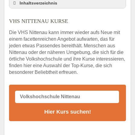
Inhaltsverzeichnis
VHS Nebenstelle in Nittenau und Umgebung
VHS NITTENAU KURSE
3 Tipps
Abendschule Nittenau Kurssuche
Die VHS Nittenau kann immer wieder aufs Neue mit
VHS Nittenau Kurse
einem facettenreichen Angebot aufwarten, das für
jeden etwas Passendes bereithält. Menschen aus
VHS Nittenau – Öffnungszeiten und
Telefonnummer
Nittenau oder der näheren Umgebung, die sich für die
örtliche Volkshochschule und ihre Kurse interessieren,
Stellenangebote der Volkshochschule
finden hier eine Auswahl der Top-Kurse, die sich
Nittenau
besonderer Beliebtheit erfreuen.
Online-Kurse – Alternative Angebote zum
VHS-Kurs
Alternativen zum VHS Programm 2026 in
Nittenau