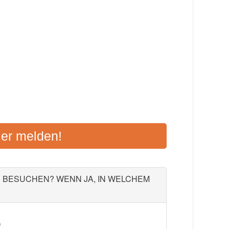
MBERG-SULZBACH
ier melden!
 92237 Sulzbach-Rosenberg
Aktualisiert: August 2021
U BESUCHEN? WENN JA, IN WELCHEM
)