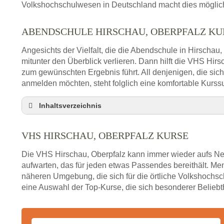
Volkshochschulwesen in Deutschland macht dies möglich 
ABENDSCHULE HIRSCHAU, OBERPFALZ K
Angesichts der Vielfalt, die die Abendschule in Hirschau,
mitunter den Überblick verlieren. Dann hilft die VHS Hirs
zum gewünschten Ergebnis führt. All denjenigen, die sic
anmelden möchten, steht folglich eine komfortable Kurss
Inhaltsverzeichnis
VHS Nebenstelle in Hirschau, Oberpfalz und Um
VHS HIRSCHAU, OBERPFALZ KURSE
3 Tipps
Abendschule Hirschau, Oberpfalz Kurssuche
Die VHS Hirschau, Oberpfalz kann immer wieder aufs Ne
VHS Hirschau, Oberpfalz Kurse
aufwarten, das für jeden etwas Passendes bereithält. Me
näheren Umgebung, die sich für die örtliche Volkshochsch
VHS Hirschau, Oberpfalz – Öffnungszeiten und 
eine Auswahl der Top-Kurse, die sich besonderer Beliebth
Stellenangebote der Volkshochschule Hirschau, 
Online-Kurse – Alternative Angebote zum VHS-Ku
Alternativen zum VHS Programm 2026 in Hirschau