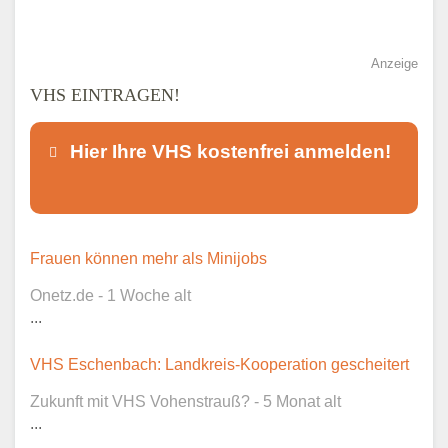
Anzeige
VHS EINTRAGEN!
Hier Ihre VHS kostenfrei anmelden!
Dieser Teil dient lediglich zur
Frauen können mehr als Minijobs
Kontaktaufnahme und ist nicht
Onetz.de - 1 Woche alt
öffentlich sichtbar.
...
VHS Eschenbach: Landkreis-Kooperation gescheitert
Zukunft mit VHS Vohenstrauß? - 5 Monat alt
Ansprechpartner
*
...