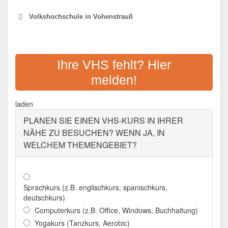
Volkshochschule in Vohenstrauß
VOLKSHOCHSCHULE
VOHENSTRAUSS
Ihre VHS fehlt? Hier
melden!
Adresse:
Wernberger Str. 12, 92648
Vohenstrauß
laden
Aktualisiert: August 2021
PLANEN SIE EINEN VHS-KURS IN IHRER
NÄHE ZU BESUCHEN? WENN JA, IN
WELCHEM THEMENGEBIET?
Sprachkurs (z.B. englischkurs, spanischkurs,
deutschkurs)
Computerkurs (z.B. Office, Windows, Buchhaltung)
Yogakurs (Tanzkurs, Aerobic)