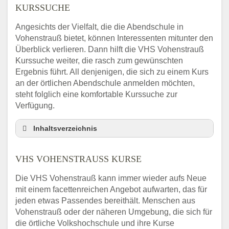
URSSUCHE
Angesichts der Vielfalt, die die Abendschule in
Vohenstrauß bietet, können Interessenten mitunter den
Überblick verlieren. Dann hilft die VHS Vohenstrauß
Kurssuche weiter, die rasch zum gewünschten
Ergebnis führt. All denjenigen, die sich zu einem Kurs
an der örtlichen Abendschule anmelden möchten,
steht folglich eine komfortable Kurssuche zur
Verfügung.
Inhaltsverzeichnis
Abendschule Vohenstrauß Kurssuche
VHS VOHENSTRAUSS KURSE
VHS Vohenstrauß Kurse
VHS Vohenstrauß – Öffnungszeiten und
Die VHS Vohenstrauß kann immer wieder aufs Neue
Telefonnummer
mit einem facettenreichen Angebot aufwarten, das für
Stellenangebote der Volkshochschule
jeden etwas Passendes bereithält. Menschen aus
Vohenstrauß
Vohenstrauß oder der näheren Umgebung, die sich für
Online-Kurse – Alternative Angebote zum
die örtliche Volkshochschule und ihre Kurse