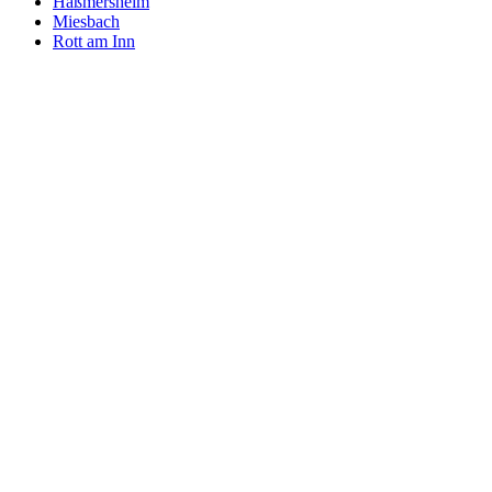
Haßmersheim
Miesbach
Rott am Inn