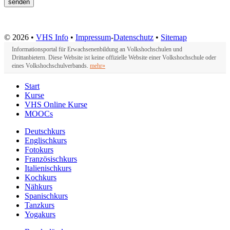
© 2026 •
VHS Info
•
Impressum
-
Datenschutz
•
Sitemap
Informationsportal für Erwachsenenbildung an Volkshochschulen und
Drittanbietern. Diese Website ist keine offizielle Website einer Volkshochschule oder
eines Volkshochschulverbands.
mehr»
Start
Kurse
VHS Online Kurse
MOOCs
Deutschkurs
Englischkurs
Fotokurs
Französischkurs
Italienischkurs
Kochkurs
Nähkurs
Spanischkurs
Tanzkurs
Yogakurs