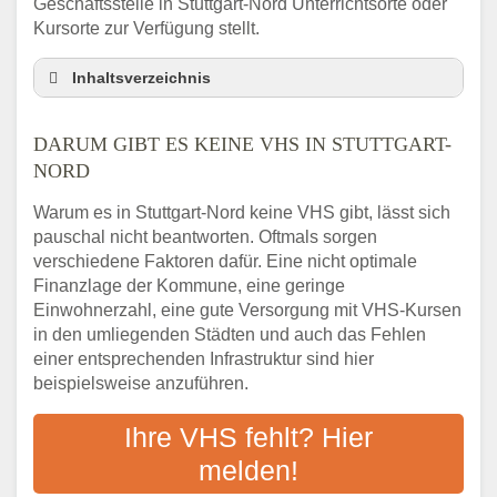
Geschäftsstelle in Stuttgart-Nord Unterrichtsorte oder
Kursorte zur Verfügung stellt.
Inhaltsverzeichnis
Darum gibt es keine VHS in Stuttgart-Nord
DARUM GIBT ES KEINE VHS IN STUTTGART-
3 schnelle Tipps
NORD
Checkliste: So finden auch Menschen aus
Stuttgart-Nord VHS-Kurse in Ihrer Nähe
Warum es in Stuttgart-Nord keine VHS gibt, lässt sich
Abendschule in der Region rund um
pauschal nicht beantworten. Oftmals sorgen
Stuttgart-Nord
verschiedene Faktoren dafür. Eine nicht optimale
VHS steht für Erwachsenenbildung
Finanzlage der Kommune, eine geringe
Einwohnerzahl, eine gute Versorgung mit VHS-Kursen
Online-Kurse: Alternative Angebote zum
VHS-Kurs
in den umliegenden Städten und auch das Fehlen
einer entsprechenden Infrastruktur sind hier
Vor- und Nachteile von Online-Kursen
beispielsweise anzuführen.
Checkliste: Darauf kommt es bei
Bildungsangeboten an
Ihre VHS fehlt? Hier
Das bundesweite Volkshochschulwesen
melden!