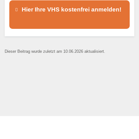
Hier Ihre VHS kostenfrei anmelden!
Dieser Teil dient lediglich zur
Kontaktaufnahme und ist nicht
Dieser Beitrag wurde zuletzt am 10.06.2026 aktualisiert.
öffentlich sichtbar.
Ansprechpartner
*
E-Mail
*