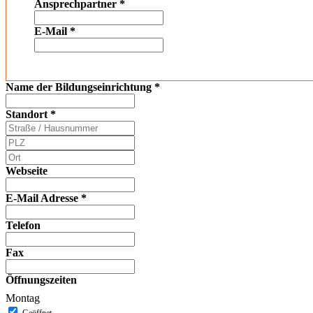
Ansprechpartner
*
E-Mail
*
Name der Bildungseinrichtung
*
Standort
*
Webseite
E-Mail Adresse
*
Telefon
Fax
Öffnungszeiten
Montag