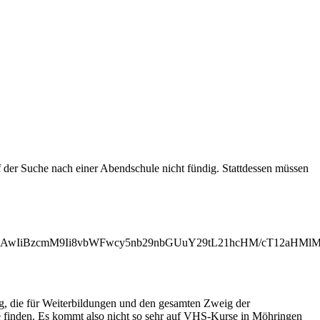
der Suche nach einer Abendschule nicht fündig. Stattdessen müssen
MjAwIiBzcmM9Ii8vbWFwcy5nb29nbGUuY29tL21hcHM/cT12aH
ng, die für Weiterbildungen und den gesamten Zweig der
e finden. Es kommt also nicht so sehr auf VHS-Kurse in Möhringen