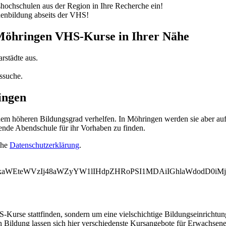
ochschulen aus der Region in Ihre Recherche ein!
nenbildung abseits der VHS!
 Möhringen VHS-Kurse in Ihrer Nähe
rstädte aus.
ssuche.
ingen
 höheren Bildungsgrad verhelfen. In Möhringen werden sie aber auf 
ende Abendschule für ihr Vorhaben zu finden.
ehe
Datenschutzerklärung
.
WVkaWEteWVzIj48aWZyYW1lIHdpZHRoPSI1MDAiIGhlaWdodD0i
-Kurse stattfinden, sondern um eine vielschichtige Bildungseinrichtu
n Bildung lassen sich hier verschiedenste Kursangebote für Erwachsen