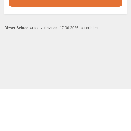
Dieser Teil dient lediglich zur
Kontaktaufnahme und ist nicht
Dieser Beitrag wurde zuletzt am 17.06.2026 aktualisiert.
öffentlich sichtbar.
Ansprechpartner
*
E-Mail
*