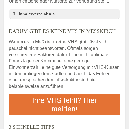
Unterrichtsorte oder Kursorte zur Verfügung stellt.
Inhaltsverzeichnis
Darum gibt es keine VHS in Meßkirch
DARUM GIBT ES KEINE VHS IN MESSKIRCH
3 schnelle Tipps
Checkliste: So finden auch Menschen aus
Warum es in Meßkirch keine VHS gibt, lässt sich
Meßkirch VHS-Kurse in Ihrer Nähe
pauschal nicht beantworten. Oftmals sorgen
Abendschule in der Region rund um
verschiedene Faktoren dafür. Eine nicht optimale
Meßkirch
Finanzlage der Kommune, eine geringe
VHS steht für Erwachsenenbildung
Einwohnerzahl, eine gute Versorgung mit VHS-Kursen
in den umliegenden Städten und auch das Fehlen
Online-Kurse: Alternative Angebote zum
einer entsprechenden Infrastruktur sind hier
VHS-Kurs
beispielsweise anzuführen.
Vor- und Nachteile von Online-Kursen
Checkliste: Darauf kommt es bei
Ihre VHS fehlt? Hier
Bildungsangeboten an
melden!
Das bundesweite Volkshochschulwesen
3 SCHNELLE TIPPS