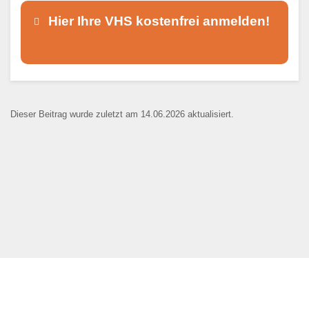
Hier Ihre VHS kostenfrei anmelden!
Dieser Teil dient lediglich zur
Kontaktaufnahme und ist nicht
Dieser Beitrag wurde zuletzt am 14.06.2026 aktualisiert.
öffentlich sichtbar.
Ansprechpartner
*
E-Mail
*