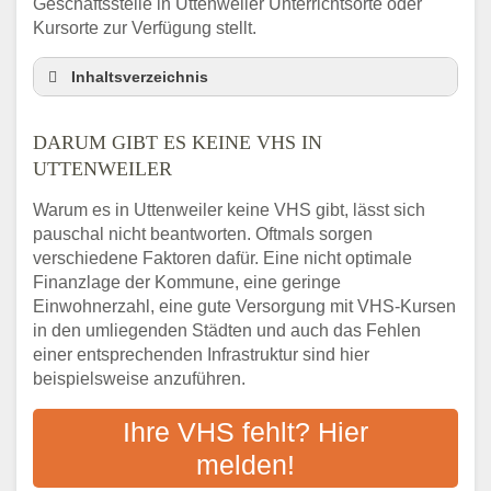
Geschäftsstelle in Uttenweiler Unterrichtsorte oder
Kursorte zur Verfügung stellt.
Inhaltsverzeichnis
Darum gibt es keine VHS in Uttenweiler
DARUM GIBT ES KEINE VHS IN
3 schnelle Tipps
UTTENWEILER
Checkliste: So finden auch Menschen aus
Uttenweiler VHS-Kurse in Ihrer Nähe
Warum es in Uttenweiler keine VHS gibt, lässt sich
Abendschule in der Region rund um
pauschal nicht beantworten. Oftmals sorgen
Uttenweiler
verschiedene Faktoren dafür. Eine nicht optimale
VHS steht für Erwachsenenbildung
Finanzlage der Kommune, eine geringe
Einwohnerzahl, eine gute Versorgung mit VHS-Kursen
Online-Kurse: Alternative Angebote zum
VHS-Kurs
in den umliegenden Städten und auch das Fehlen
einer entsprechenden Infrastruktur sind hier
Vor- und Nachteile von Online-Kursen
beispielsweise anzuführen.
Checkliste: Darauf kommt es bei
Bildungsangeboten an
Ihre VHS fehlt? Hier
Das bundesweite Volkshochschulwesen
melden!