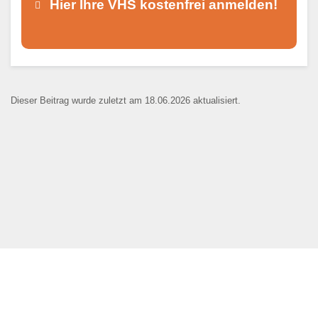
Hier Ihre VHS kostenfrei anmelden!
Dieser Teil dient lediglich zur
Kontaktaufnahme und ist nicht
Dieser Beitrag wurde zuletzt am 18.06.2026 aktualisiert.
öffentlich sichtbar.
Ansprechpartner
*
E-Mail
*