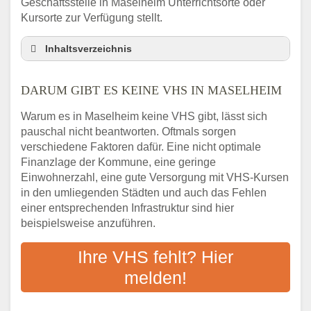
Geschäftsstelle in Maselheim Unterrichtsorte oder
Kursorte zur Verfügung stellt.
Inhaltsverzeichnis
Darum gibt es keine VHS in Maselheim
DARUM GIBT ES KEINE VHS IN MASELHEIM
3 schnelle Tipps
Checkliste: So finden auch Menschen aus
Warum es in Maselheim keine VHS gibt, lässt sich
Maselheim VHS-Kurse in Ihrer Nähe
pauschal nicht beantworten. Oftmals sorgen
Abendschule in der Region rund um
verschiedene Faktoren dafür. Eine nicht optimale
Maselheim
Finanzlage der Kommune, eine geringe
VHS steht für Erwachsenenbildung
Einwohnerzahl, eine gute Versorgung mit VHS-Kursen
in den umliegenden Städten und auch das Fehlen
Online-Kurse: Alternative Angebote zum
einer entsprechenden Infrastruktur sind hier
VHS-Kurs
beispielsweise anzuführen.
Vor- und Nachteile von Online-Kursen
Checkliste: Darauf kommt es bei
Ihre VHS fehlt? Hier
Bildungsangeboten an
melden!
Das bundesweite Volkshochschulwesen