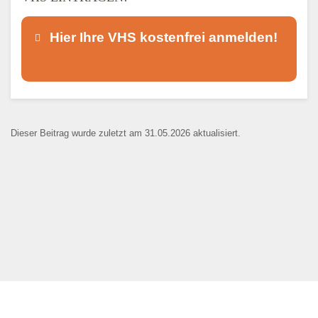
Hier Ihre VHS kostenfrei anmelden!
Dieser Teil dient lediglich zur
Kontaktaufnahme und ist nicht
Dieser Beitrag wurde zuletzt am 31.05.2026 aktualisiert.
öffentlich sichtbar.
Ansprechpartner
*
E-Mail
*