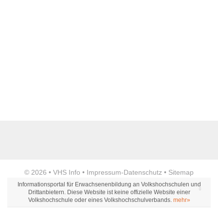
Name der Bildungseinrichtung
*
Standort
*
Anzeige
© 2026 •
VHS Info
•
Impressum
-
Datenschutz
•
Sitemap
Webseite
Informationsportal für Erwachsenenbildung an Volkshochschulen und
Drittanbietern. Diese Website ist keine offizielle Website einer
Volkshochschule oder eines Volkshochschulverbands.
mehr»