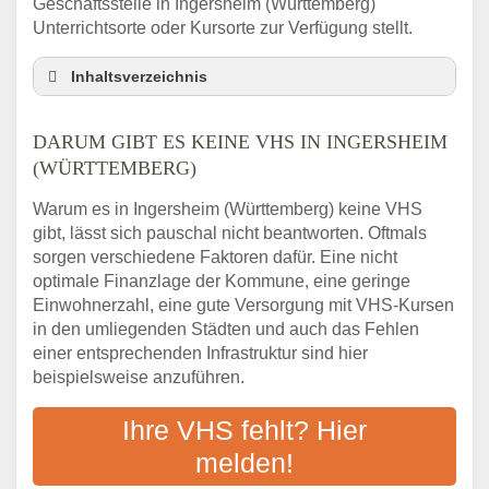
Geschäftsstelle in Ingersheim (Württemberg)
Unterrichtsorte oder Kursorte zur Verfügung stellt.
Inhaltsverzeichnis
Darum gibt es keine VHS in Ingersheim
(Württemberg)
DARUM GIBT ES KEINE VHS IN INGERSHEIM
3 schnelle Tipps
(WÜRTTEMBERG)
Checkliste: So finden auch Menschen aus
Warum es in Ingersheim (Württemberg) keine VHS
Ingersheim (Württemberg) VHS-Kurse in
gibt, lässt sich pauschal nicht beantworten. Oftmals
Ihrer Nähe
sorgen verschiedene Faktoren dafür. Eine nicht
Abendschule in der Region rund um
optimale Finanzlage der Kommune, eine geringe
Ingersheim (Württemberg)
Einwohnerzahl, eine gute Versorgung mit VHS-Kursen
VHS steht für Erwachsenenbildung
in den umliegenden Städten und auch das Fehlen
Online-Kurse: Alternative Angebote zum
einer entsprechenden Infrastruktur sind hier
VHS-Kurs
beispielsweise anzuführen.
Vor- und Nachteile von Online-Kursen
Ihre VHS fehlt? Hier
Checkliste: Darauf kommt es bei
Bildungsangeboten an
melden!
Das bundesweite Volkshochschulwesen