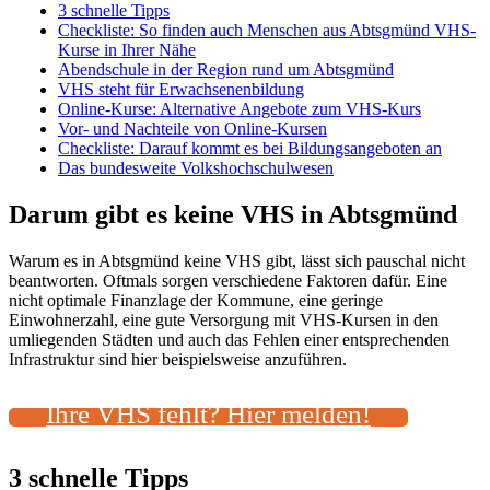
3 schnelle Tipps
Checkliste: So finden auch Menschen aus Abtsgmünd VHS-
Kurse in Ihrer Nähe
Abendschule in der Region rund um Abtsgmünd
VHS steht für Erwachsenenbildung
Online-Kurse: Alternative Angebote zum VHS-Kurs
Vor- und Nachteile von Online-Kursen
Checkliste: Darauf kommt es bei Bildungsangeboten an
Das bundesweite Volkshochschulwesen
Darum gibt es keine VHS in Abtsgmünd
Warum es in Abtsgmünd keine VHS gibt, lässt sich pauschal nicht
beantworten. Oftmals sorgen verschiedene Faktoren dafür. Eine
nicht optimale Finanzlage der Kommune, eine geringe
Einwohnerzahl, eine gute Versorgung mit VHS-Kursen in den
umliegenden Städten und auch das Fehlen einer entsprechenden
Infrastruktur sind hier beispielsweise anzuführen.
Ihre VHS fehlt? Hier melden!
3 schnelle Tipps