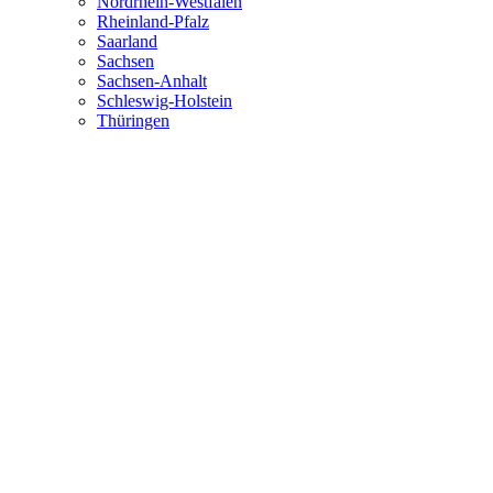
Nordrhein-Westfalen
Rheinland-Pfalz
Saarland
Sachsen
Sachsen-Anhalt
Schleswig-Holstein
Thüringen