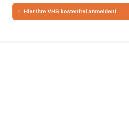
Hier Ihre VHS kostenfrei anmelden!
Dieser Teil dient lediglich zur Kontaktaufnah
Ansprechpartner
*
E-Mail
*