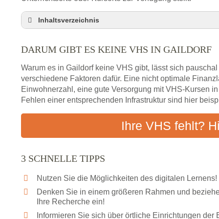
Inhaltsverzeichnis
Darum gibt es keine VHS in Gaildorf
DARUM GIBT ES KEINE VHS IN GAILDORF
3 schnelle Tipps
Checkliste: So finden auch Menschen aus Gaildor
Warum es in Gaildorf keine VHS gibt, lässt sich pauschal
Abendschule in der Region rund um Gaildorf
verschiedene Faktoren dafür. Eine nicht optimale Finan
Einwohnerzahl, eine gute Versorgung mit VHS-Kursen i
VHS steht für Erwachsenenbildung
Fehlen einer entsprechenden Infrastruktur sind hier beis
Online-Kurse: Alternative Angebote zum VHS-Kur
Vor- und Nachteile von Online-Kursen
Ihre VHS fehlt? H
Checkliste: Darauf kommt es bei Bildungsangebo
Das bundesweite Volkshochschulwesen
3 SCHNELLE TIPPS
Nutzen Sie die Möglichkeiten des digitalen Lernens!
Denken Sie in einem größeren Rahmen und beziehen
Ihre Recherche ein!
Informieren Sie sich über örtliche Einrichtungen de