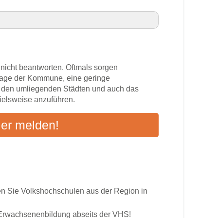
f VHS-Kurse in Ihrer Nähe
 nicht beantworten. Oftmals sorgen
zlage der Kommune, eine geringe
n den umliegenden Städten und auch das
pielsweise anzuführen.
s
ier melden!
ten an
 Sie Volkshochschulen aus der Region in
r Erwachsenenbildung abseits der VHS!