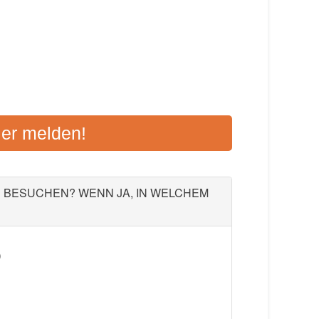
E EISLINGEN
ier melden!
1, 73054 Eislingen
Aktualisiert: August 2021
U BESUCHEN? WENN JA, IN WELCHEM
)