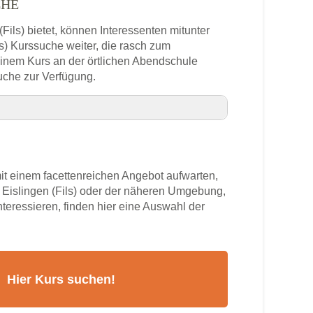
CHE
(Fils) bietet, können Interessenten mitunter
ls) Kurssuche weiter, die rasch zum
 einem Kurs an der örtlichen Abendschule
uche zur Verfügung.
fonnummer
it einem facettenreichen Angebot aufwarten,
ils)
 Eislingen (Fils) oder der näheren Umgebung,
nteressieren, finden hier eine Auswahl der
rs
 (Fils)