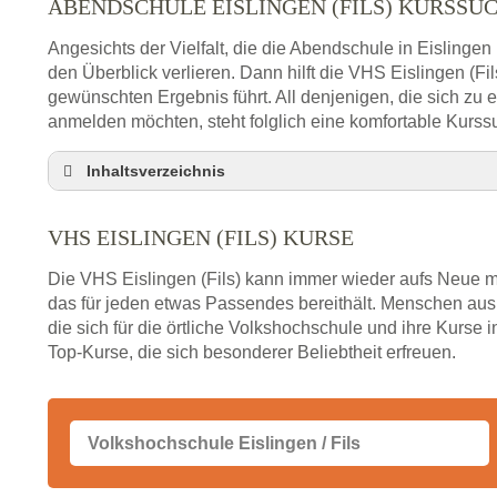
ABENDSCHULE EISLINGEN (FILS) KURSSU
Angesichts der Vielfalt, die die Abendschule in Eislingen 
den Überblick verlieren. Dann hilft die VHS Eislingen (Fi
gewünschten Ergebnis führt. All denjenigen, die sich zu
anmelden möchten, steht folglich eine komfortable Kurss
Inhaltsverzeichnis
Abendschule Eislingen (Fils) Kurssuche
VHS EISLINGEN (FILS) KURSE
VHS Eislingen (Fils) Kurse
VHS Eislingen (Fils) – Öffnungszeiten und Tele
Die VHS Eislingen (Fils) kann immer wieder aufs Neue m
Stellenangebote der Volkshochschule Eislingen (F
das für jeden etwas Passendes bereithält. Menschen aus
die sich für die örtliche Volkshochschule und ihre Kurse i
Online-Kurse – Alternative Angebote zum VHS-Ku
Top-Kurse, die sich besonderer Beliebtheit erfreuen.
Alternativen zum VHS Programm 2026 in Eislingen