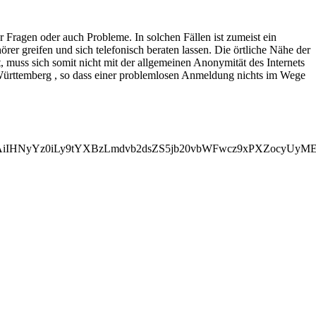
 Fragen oder auch Probleme. In solchen Fällen ist zumeist ein
r greifen und sich telefonisch beraten lassen. Die örtliche Nähe der
 muss sich somit nicht mit der allgemeinen Anonymität des Internets
Württemberg , so dass einer problemlosen Anmeldung nichts im Wege
MDAiIHNyYz0iLy9tYXBzLmdvb2dsZS5jb20vbWFwcz9xPXZocyU