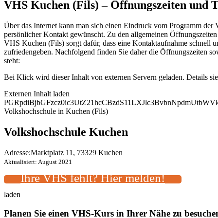
VHS Kuchen (Fils) – Öffnungszeiten und
Über das Internet kann man sich einen Eindruck vom Programm der Vol
persönlicher Kontakt gewünscht. Zu den allgemeinen Öffnungszeiten k
VHS Kuchen (Fils) sorgt dafür, dass eine Kontaktaufnahme schnell un
zufriedengeben. Nachfolgend finden Sie daher die Öffnungszeiten s
steht:
Bei Klick wird dieser Inhalt von externen Servern geladen. Details si
Externen Inhalt laden
PGRpdiBjbGFzcz0ic3UtZ21hcCBzdS11LXJlc3BvbnNpdmUtb
Volkshochschule in Kuchen (Fils)
Volkshochschule Kuchen
Adresse:
Marktplatz 11, 73329 Kuchen
Aktualisiert: August 2021
Ihre VHS fehlt? Hier melden!
laden
Planen Sie einen VHS-Kurs in Ihrer Nähe zu besuch