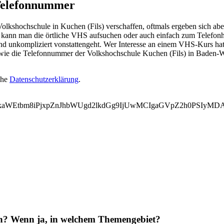
 Telefonnummer
kshochschule in Kuchen (Fils) verschaffen, oftmals ergeben sich aber
ann man die örtliche VHS aufsuchen oder auch einfach zum Telefonhöre
d unkompliziert vonstattengeht. Wer Interesse an einem VHS-Kurs hat,
owie die Telefonnummer der Volkshochschule Kuchen (Fils) in Baden-
ehe
Datenschutzerklärung
.
WVkaWEtbm8iPjxpZnJhbWUgd2lkdGg9IjUwMCIgaGVpZ2h0PSIy
en? Wenn ja, in welchem Themengebiet?