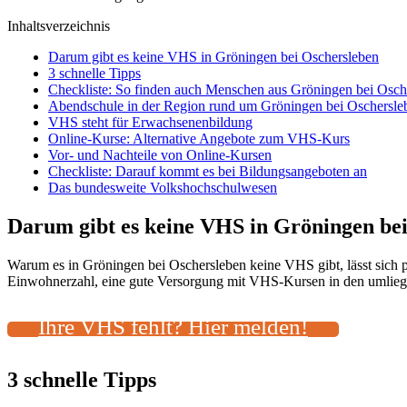
Inhaltsverzeichnis
Darum gibt es keine VHS in Gröningen bei Oschersleben
3 schnelle Tipps
Checkliste: So finden auch Menschen aus Gröningen bei Osc
Abendschule in der Region rund um Gröningen bei Oschersle
VHS steht für Erwachsenenbildung
Online-Kurse: Alternative Angebote zum VHS-Kurs
Vor- und Nachteile von Online-Kursen
Checkliste: Darauf kommt es bei Bildungsangeboten an
Das bundesweite Volkshochschulwesen
Darum gibt es keine VHS in Gröningen be
Warum es in Gröningen bei Oschersleben keine VHS gibt, lässt sich 
Einwohnerzahl, eine gute Versorgung mit VHS-Kursen in den umliegen
Ihre VHS fehlt? Hier melden!
3 schnelle Tipps