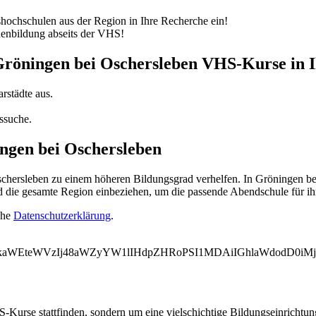
ochschulen aus der Region in Ihre Recherche ein!
nenbildung abseits der VHS!
 Gröningen bei Oschersleben VHS-Kurse in 
rstädte aus.
ssuche.
ngen bei Oschersleben
ersleben zu einem höheren Bildungsgrad verhelfen. In Gröningen bei
d die gesamte Region einbeziehen, um die passende Abendschule für ih
ehe
Datenschutzerklärung
.
WVkaWEteWVzIj48aWZyYW1lIHdpZHRoPSI1MDAiIGhlaWdodD0i
-Kurse stattfinden, sondern um eine vielschichtige Bildungseinrichtu