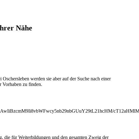
Ihrer Nähe
 Oschersleben werden sie aber auf der Suche nach einer
r Vorhaben zu finden.
MjAwIiBzcmM9Ii8vbWFwcy5nb29nbGUuY29tL21hcHM/cT12aH
ng, die für Weiterbildungen und den gesamten Zweig der