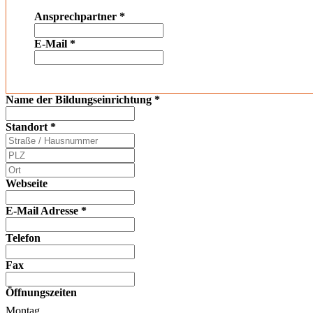
Ansprechpartner
*
E-Mail
*
Name der Bildungseinrichtung
*
Standort
*
Webseite
E-Mail Adresse
*
Telefon
Fax
Öffnungszeiten
Montag