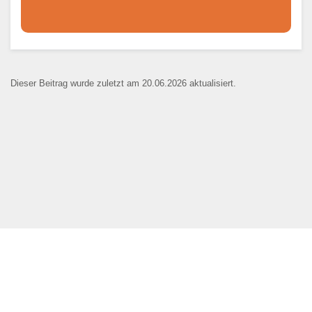
Dieser Teil dient lediglich zur
Kontaktaufnahme und ist nicht
Dieser Beitrag wurde zuletzt am 20.06.2026 aktualisiert.
öffentlich sichtbar.
Ansprechpartner
*
E-Mail
*