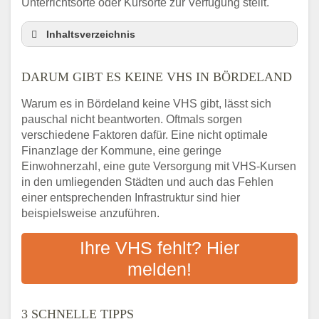
Unterrichtsorte oder Kursorte zur Verfügung stellt.
Inhaltsverzeichnis
Darum gibt es keine VHS in Bördeland
DARUM GIBT ES KEINE VHS IN BÖRDELAND
3 schnelle Tipps
Checkliste: So finden auch Menschen aus
Warum es in Bördeland keine VHS gibt, lässt sich
Bördeland VHS-Kurse in Ihrer Nähe
pauschal nicht beantworten. Oftmals sorgen
Abendschule in der Region rund um
verschiedene Faktoren dafür. Eine nicht optimale
Bördeland
Finanzlage der Kommune, eine geringe
VHS steht für Erwachsenenbildung
Einwohnerzahl, eine gute Versorgung mit VHS-Kursen
in den umliegenden Städten und auch das Fehlen
Online-Kurse: Alternative Angebote zum
einer entsprechenden Infrastruktur sind hier
VHS-Kurs
beispielsweise anzuführen.
Vor- und Nachteile von Online-Kursen
Checkliste: Darauf kommt es bei
Ihre VHS fehlt? Hier
Bildungsangeboten an
melden!
Das bundesweite Volkshochschulwesen
3 SCHNELLE TIPPS