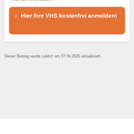
Hier Ihre VHS kostenfrei anmelden!
Dieser Teil dient lediglich zur
Kontaktaufnahme und ist nicht
Dieser Beitrag wurde zuletzt am 07.06.2026 aktualisiert.
öffentlich sichtbar.
Ansprechpartner
*
E-Mail
*