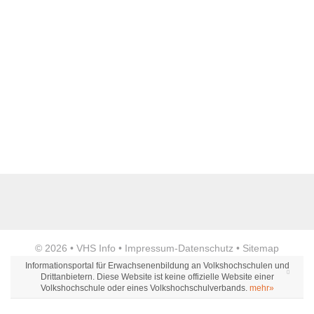
Name der Bildungseinrichtung
*
Standort
*
Anzeige
© 2026 •
VHS Info
•
Impressum
-
Datenschutz
•
Sitemap
Webseite
Informationsportal für Erwachsenenbildung an Volkshochschulen und
Drittanbietern. Diese Website ist keine offizielle Website einer
Volkshochschule oder eines Volkshochschulverbands.
mehr»