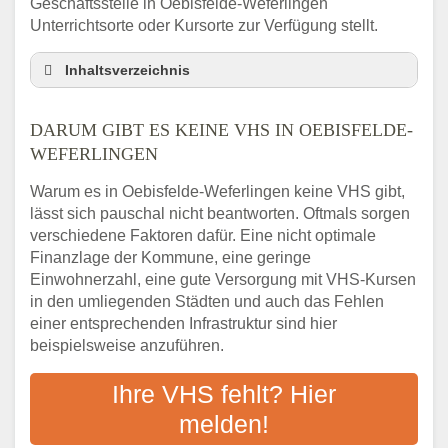
Geschäftsstelle in Oebisfelde-Weferlingen
Unterrichtsorte oder Kursorte zur Verfügung stellt.
Inhaltsverzeichnis
Darum gibt es keine VHS in Oebisfelde-
Weferlingen
DARUM GIBT ES KEINE VHS IN OEBISFELDE-
3 schnelle Tipps
WEFERLINGEN
Checkliste: So finden auch Menschen aus
Warum es in Oebisfelde-Weferlingen keine VHS gibt,
Oebisfelde-Weferlingen VHS-Kurse in Ihrer
lässt sich pauschal nicht beantworten. Oftmals sorgen
Nähe
verschiedene Faktoren dafür. Eine nicht optimale
Abendschule in der Region rund um
Finanzlage der Kommune, eine geringe
Oebisfelde-Weferlingen
Einwohnerzahl, eine gute Versorgung mit VHS-Kursen
VHS steht für Erwachsenenbildung
in den umliegenden Städten und auch das Fehlen
Online-Kurse: Alternative Angebote zum
einer entsprechenden Infrastruktur sind hier
VHS-Kurs
beispielsweise anzuführen.
Vor- und Nachteile von Online-Kursen
Ihre VHS fehlt? Hier
Checkliste: Darauf kommt es bei
Bildungsangeboten an
melden!
Das bundesweite Volkshochschulwesen