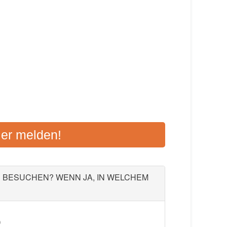
MSTEDT
ier melden!
2, 38350 Helmstedt
Aktualisiert: August 2021
U BESUCHEN? WENN JA, IN WELCHEM
)