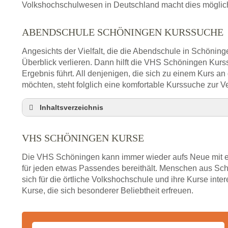
Volkshochschulwesen in Deutschland macht dies möglich 
ABENDSCHULE SCHÖNINGEN KURSSUCHE
Angesichts der Vielfalt, die die Abendschule in Schöning
Überblick verlieren. Dann hilft die VHS Schöningen Kur
Ergebnis führt. All denjenigen, die sich zu einem Kurs a
möchten, steht folglich eine komfortable Kurssuche zur V
Inhaltsverzeichnis
VHS Nebenstelle in Schöningen und Umgebung
VHS SCHÖNINGEN KURSE
3 Tipps
Abendschule Schöningen Kurssuche
Die VHS Schöningen kann immer wieder aufs Neue mit e
VHS Schöningen Kurse
für jeden etwas Passendes bereithält. Menschen aus Sc
sich für die örtliche Volkshochschule und ihre Kurse inte
VHS Schöningen – Öffnungszeiten und Telefonn
Kurse, die sich besonderer Beliebtheit erfreuen.
Stellenangebote der Volkshochschule Schöninge
Online-Kurse – Alternative Angebote zum VHS-Ku
Alternativen zum VHS Programm 2026 in Schöni