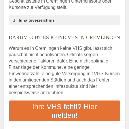
Geschäftsstelle in Cremlingen Unterrichtsorte oder
Kursorte zur Verfügung stellt.
Inhaltsverzeichnis
Darum gibt es keine VHS in Cremlingen
DARUM GIBT ES KEINE VHS IN CREMLINGEN
3 schnelle Tipps
Checkliste: So finden auch Menschen aus
Warum es in Cremlingen keine VHS gibt, lässt sich
Cremlingen VHS-Kurse in Ihrer Nähe
pauschal nicht beantworten. Oftmals sorgen
Abendschule in der Region rund um
verschiedene Faktoren dafür. Eine nicht optimale
Cremlingen
Finanzlage der Kommune, eine geringe
VHS steht für Erwachsenenbildung
Einwohnerzahl, eine gute Versorgung mit VHS-Kursen
in den umliegenden Städten und auch das Fehlen
Online-Kurse: Alternative Angebote zum
einer entsprechenden Infrastruktur sind hier
VHS-Kurs
beispielsweise anzuführen.
Vor- und Nachteile von Online-Kursen
Checkliste: Darauf kommt es bei
Ihre VHS fehlt? Hier
Bildungsangeboten an
melden!
Das bundesweite Volkshochschulwesen