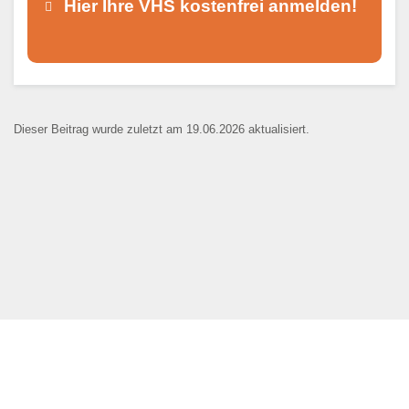
Hier Ihre VHS kostenfrei anmelden!
Dieser Teil dient lediglich zur
Kontaktaufnahme und ist nicht
Dieser Beitrag wurde zuletzt am 19.06.2026 aktualisiert.
öffentlich sichtbar.
Ansprechpartner
*
E-Mail
*