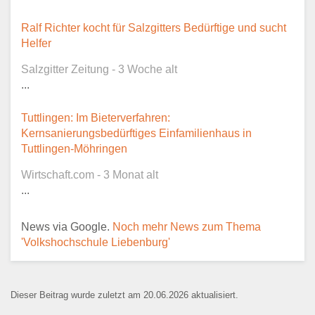
Dieser Teil dient lediglich zur
Ralf Richter kocht für Salzgitters Bedürftige und sucht
Kontaktaufnahme und ist nicht
Helfer
öffentlich sichtbar.
Salzgitter Zeitung - 3 Woche alt
...
Tuttlingen: Im Bieterverfahren:
Ansprechpartner
*
Kernsanierungsbedürftiges Einfamilienhaus in
Tuttlingen-Möhringen
Wirtschaft.com - 3 Monat alt
...
E-Mail
*
News via Google.
Noch mehr News zum Thema
'Volkshochschule Liebenburg'
Dieser Beitrag wurde zuletzt am 20.06.2026 aktualisiert.
Name der Bildungseinrichtung
*