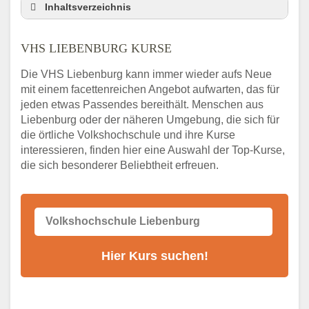
Inhaltsverzeichnis
VHS Nebenstelle in Liebenburg und
Umgebung
VHS LIEBENBURG KURSE
3 Tipps
Die VHS Liebenburg kann immer wieder aufs Neue
Abendschule Liebenburg Kurssuche
mit einem facettenreichen Angebot aufwarten, das für
VHS Liebenburg Kurse
jeden etwas Passendes bereithält. Menschen aus
VHS Liebenburg – Öffnungszeiten und
Liebenburg oder der näheren Umgebung, die sich für
Telefonnummer
die örtliche Volkshochschule und ihre Kurse
interessieren, finden hier eine Auswahl der Top-Kurse,
Stellenangebote der Volkshochschule
die sich besonderer Beliebtheit erfreuen.
Liebenburg
Online-Kurse – Alternative Angebote zum
VHS-Kurs
Alternativen zum VHS Programm 2026 in
Liebenburg