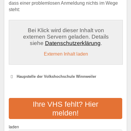
dass einer problemlosen Anmeldung nichts im Wege
steht:
Bei Klick wird dieser Inhalt von
externen Servern geladen. Details
siehe
Datenschutzerklärung
.
Externen Inhalt laden
Haupstelle der Volkshochschule Winnweiler
KVHS DONNERSBERGKREIS
Ihre VHS fehlt? Hier
Adresse:
Schillerstraße 17, 67292
melden!
Kirchheimbolanden
Aktualisiert: August 2021
laden