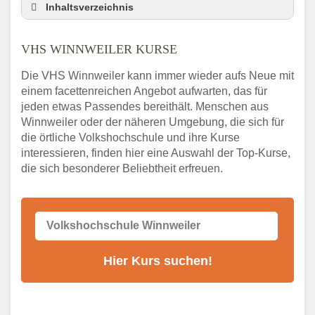
Inhaltsverzeichnis
VHS Nebenstelle in Winnweiler und
Umgebung
VHS WINNWEILER KURSE
3 Tipps
Die VHS Winnweiler kann immer wieder aufs Neue mit
Abendschule Winnweiler Kurssuche
einem facettenreichen Angebot aufwarten, das für
VHS Winnweiler Kurse
jeden etwas Passendes bereithält. Menschen aus
VHS Winnweiler – Öffnungszeiten und
Winnweiler oder der näheren Umgebung, die sich für
Telefonnummer
die örtliche Volkshochschule und ihre Kurse
interessieren, finden hier eine Auswahl der Top-Kurse,
Stellenangebote der Volkshochschule
die sich besonderer Beliebtheit erfreuen.
Winnweiler
Online-Kurse – Alternative Angebote zum
VHS-Kurs
Alternativen zum VHS Programm 2026 in
Winnweiler