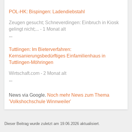
Dieser Teil dient lediglich zur
POL-HK: Bispingen: Ladendiebstahl
Kontaktaufnahme und ist nicht
Zeugen gesucht; Schneverdingen: Einbruch in Kiosk
öffentlich sichtbar.
gelingt nicht;... - 1 Monat alt
...
Tuttlingen: Im Bieterverfahren:
Ansprechpartner
*
Kernsanierungsbedürftiges Einfamilienhaus in
Tuttlingen-Möhringen
Wirtschaft.com - 2 Monat alt
...
E-Mail
*
News via Google.
Noch mehr News zum Thema
'Volkshochschule Winnweiler'
Dieser Beitrag wurde zuletzt am 19.06.2026 aktualisiert.
Name der Bildungseinrichtung
*