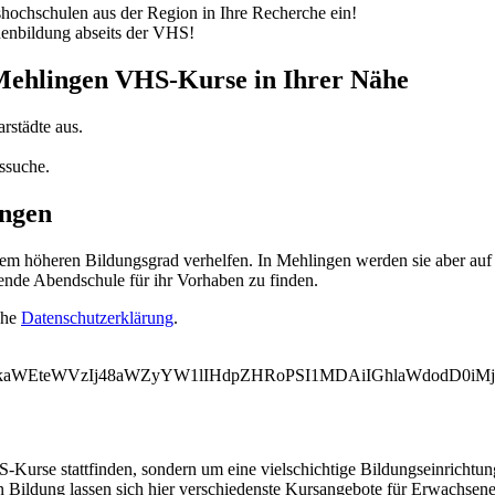
ochschulen aus der Region in Ihre Recherche ein!
nenbildung abseits der VHS!
 Mehlingen VHS-Kurse in Ihrer Nähe
rstädte aus.
ssuche.
ingen
 höheren Bildungsgrad verhelfen. In Mehlingen werden sie aber auf d
ende Abendschule für ihr Vorhaben zu finden.
ehe
Datenschutzerklärung
.
WVkaWEteWVzIj48aWZyYW1lIHdpZHRoPSI1MDAiIGhlaWdodD0i
-Kurse stattfinden, sondern um eine vielschichtige Bildungseinrichtu
n Bildung lassen sich hier verschiedenste Kursangebote für Erwachsen