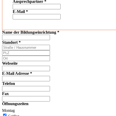
Ansprechpartner
*
E-Mail
*
Name der Bildungseinrichtung
*
Standort
*
Webseite
E-Mail Adresse
*
Telefon
Fax
Öffnungszeiten
Montag