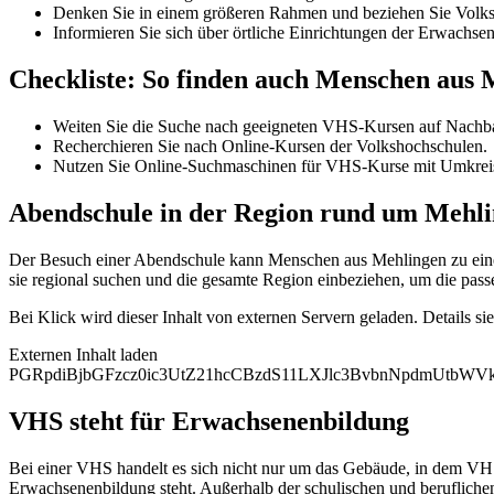
Denken Sie in einem größeren Rahmen und beziehen Sie Volksh
Informieren Sie sich über örtliche Einrichtungen der Erwachse
Checkliste: So finden auch Menschen aus
Weiten Sie die Suche nach geeigneten VHS-Kursen auf Nachba
Recherchieren Sie nach Online-Kursen der Volkshochschulen.
Nutzen Sie Online-Suchmaschinen für VHS-Kurse mit Umkrei
Abendschule in der Region rund um Mehl
Der Besuch einer Abendschule kann Menschen aus Mehlingen zu einem
sie regional suchen und die gesamte Region einbeziehen, um die pass
Bei Klick wird dieser Inhalt von externen Servern geladen. Details si
Externen Inhalt laden
PGRpdiBjbGFzcz0ic3UtZ21hcCBzdS11LXJlc3BvbnNpdmUtb
VHS steht für Erwachsenenbildung
Bei einer VHS handelt es sich nicht nur um das Gebäude, in dem VHS
Erwachsenenbildung steht. Außerhalb der schulischen und berufliche