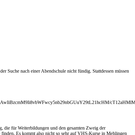
er Suche nach einer Abendschule nicht fündig. Stattdessen müssen
MjAwIiBzcmM9Ii8vbWFwcy5nb29nbGUuY29tL21hcHM/cT12aHM
ng, die für Weiterbildungen und den gesamten Zweig der
e finden. Es kommt also nicht so sehr auf VHS-Kurse in Mehlingen