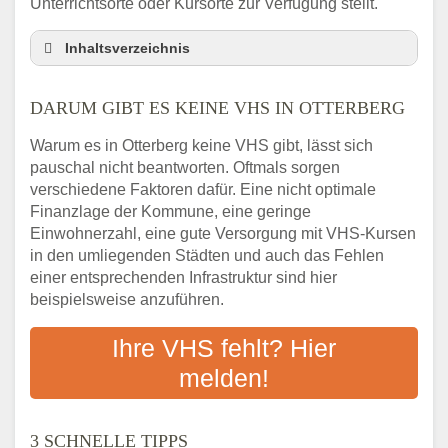
Unterrichtsorte oder Kursorte zur Verfügung stellt.
Inhaltsverzeichnis
Darum gibt es keine VHS in Otterberg
DARUM GIBT ES KEINE VHS IN OTTERBERG
3 schnelle Tipps
Checkliste: So finden auch Menschen aus
Warum es in Otterberg keine VHS gibt, lässt sich
Otterberg VHS-Kurse in Ihrer Nähe
pauschal nicht beantworten. Oftmals sorgen
Abendschule in der Region rund um
verschiedene Faktoren dafür. Eine nicht optimale
Otterberg
Finanzlage der Kommune, eine geringe
VHS steht für Erwachsenenbildung
Einwohnerzahl, eine gute Versorgung mit VHS-Kursen
in den umliegenden Städten und auch das Fehlen
Online-Kurse: Alternative Angebote zum
einer entsprechenden Infrastruktur sind hier
VHS-Kurs
beispielsweise anzuführen.
Vor- und Nachteile von Online-Kursen
Checkliste: Darauf kommt es bei
Ihre VHS fehlt? Hier
Bildungsangeboten an
melden!
Das bundesweite Volkshochschulwesen
3 SCHNELLE TIPPS