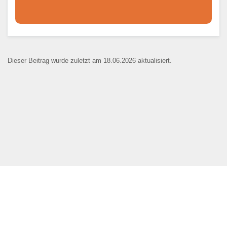
Dieser Teil dient lediglich zur
Kontaktaufnahme und ist nicht
Dieser Beitrag wurde zuletzt am 18.06.2026 aktualisiert.
öffentlich sichtbar.
Ansprechpartner
*
E-Mail
*