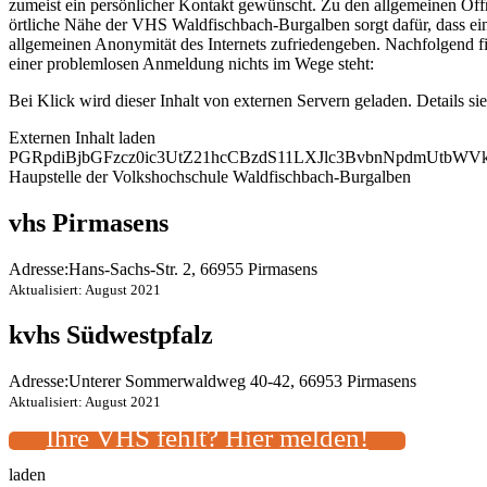
zumeist ein persönlicher Kontakt gewünscht. Zu den allgemeinen Öffn
örtliche Nähe der VHS Waldfischbach-Burgalben sorgt dafür, dass ei
allgemeinen Anonymität des Internets zufriedengeben. Nachfolgend f
einer problemlosen Anmeldung nichts im Wege steht:
Bei Klick wird dieser Inhalt von externen Servern geladen. Details si
Externen Inhalt laden
PGRpdiBjbGFzcz0ic3UtZ21hcCBzdS11LXJlc3BvbnNpdmUtb
Haupstelle der Volkshochschule Waldfischbach-Burgalben
vhs Pirmasens
Adresse:
Hans-Sachs-Str. 2, 66955 Pirmasens
Aktualisiert: August 2021
kvhs Südwestpfalz
Adresse:
Unterer Sommerwaldweg 40-42, 66953 Pirmasens
Aktualisiert: August 2021
Ihre VHS fehlt? Hier melden!
laden