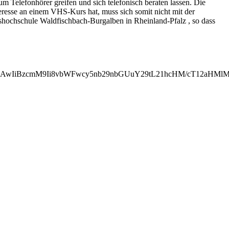
 Telefonhörer greifen und sich telefonisch beraten lassen. Die
resse an einem VHS-Kurs hat, muss sich somit nicht mit der
shochschule Waldfischbach-Burgalben in Rheinland-Pfalz , so dass
MjAwIiBzcmM9Ii8vbWFwcy5nb29nbGUuY29tL21hcHM/cT12aHM