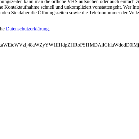
ungszeiten kann man die örtliche VHS aufsuchen oder auch einfach zum
ne Kontaktaufnahme schnell und unkompliziert vonstattengeht. Wer Inte
inden Sie daher die Öffnungszeiten sowie die Telefonnummer der Volk
ehe
Datenschutzerklärung
.
WVkaWEteWVzIj48aWZyYW1lIHdpZHRoPSI1MDAiIGhlaWdodD0i