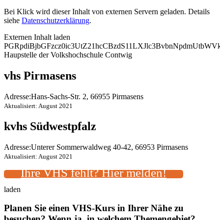
Bei Klick wird dieser Inhalt von externen Servern geladen. Details
siehe
Datenschutzerklärung
.
Externen Inhalt laden
PGRpdiBjbGFzcz0ic3UtZ21hcCBzdS11LXJlc3BvbnNpdmUtb
Haupstelle der Volkshochschule Contwig
vhs Pirmasens
Adresse:
Hans-Sachs-Str. 2, 66955 Pirmasens
Aktualisiert: August 2021
kvhs Südwestpfalz
Adresse:
Unterer Sommerwaldweg 40-42, 66953 Pirmasens
Aktualisiert: August 2021
Ihre VHS fehlt? Hier melden!
laden
Planen Sie einen VHS-Kurs in Ihrer Nähe zu
besuchen? Wenn ja, in welchem Themengebiet?