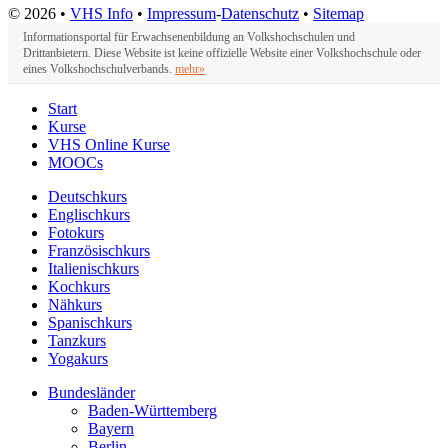
© 2026 •
VHS Info
•
Impressum
-
Datenschutz
•
Sitemap
Informationsportal für Erwachsenenbildung an Volkshochschulen und
Drittanbietern. Diese Website ist keine offizielle Website einer Volkshochschule oder
eines Volkshochschulverbands.
mehr»
Start
Kurse
VHS Online Kurse
MOOCs
Deutschkurs
Englischkurs
Fotokurs
Französischkurs
Italienischkurs
Kochkurs
Nähkurs
Spanischkurs
Tanzkurs
Yogakurs
Bundesländer
Baden-Württemberg
Bayern
Berlin