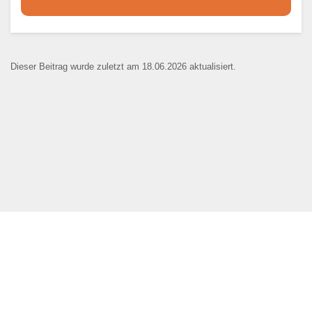
Dieser Teil dient lediglich zur
Kontaktaufnahme und ist nicht
Dieser Beitrag wurde zuletzt am 18.06.2026 aktualisiert.
öffentlich sichtbar.
Ansprechpartner
*
E-Mail
*