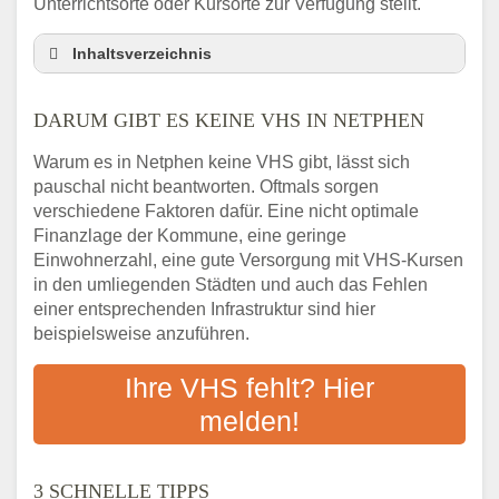
Unterrichtsorte oder Kursorte zur Verfügung stellt.
Inhaltsverzeichnis
Darum gibt es keine VHS in Netphen
DARUM GIBT ES KEINE VHS IN NETPHEN
3 schnelle Tipps
Checkliste: So finden auch Menschen aus
Warum es in Netphen keine VHS gibt, lässt sich
Netphen VHS-Kurse in Ihrer Nähe
pauschal nicht beantworten. Oftmals sorgen
Abendschule in der Region rund um Netphen
verschiedene Faktoren dafür. Eine nicht optimale
VHS steht für Erwachsenenbildung
Finanzlage der Kommune, eine geringe
Einwohnerzahl, eine gute Versorgung mit VHS-Kursen
Online-Kurse: Alternative Angebote zum
in den umliegenden Städten und auch das Fehlen
VHS-Kurs
einer entsprechenden Infrastruktur sind hier
Vor- und Nachteile von Online-Kursen
beispielsweise anzuführen.
Checkliste: Darauf kommt es bei
Bildungsangeboten an
Ihre VHS fehlt? Hier
Das bundesweite Volkshochschulwesen
melden!
3 SCHNELLE TIPPS