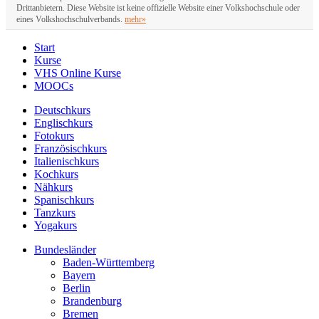
Drittanbietern. Diese Website ist keine offizielle Website einer Volkshochschule oder
eines Volkshochschulverbands.
mehr»
Start
Kurse
VHS Online Kurse
MOOCs
Deutschkurs
Englischkurs
Fotokurs
Französischkurs
Italienischkurs
Kochkurs
Nähkurs
Spanischkurs
Tanzkurs
Yogakurs
Bundesländer
Baden-Württemberg
Bayern
Berlin
Brandenburg
Bremen