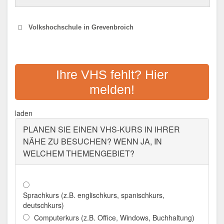
Volkshochschule in Grevenbroich
VOLKSHOCHSCHULE
GREVENBROICH
Ihre VHS fehlt? Hier
melden!
Adresse:
Waagehaus, Stadtparkinsel, 41515
Grevenbroich
laden
Aktualisiert: August 2021
PLANEN SIE EINEN VHS-KURS IN IHRER
NÄHE ZU BESUCHEN? WENN JA, IN
WELCHEM THEMENGEBIET?
Sprachkurs (z.B. englischkurs, spanischkurs,
deutschkurs)
Computerkurs (z.B. Office, Windows, Buchhaltung)