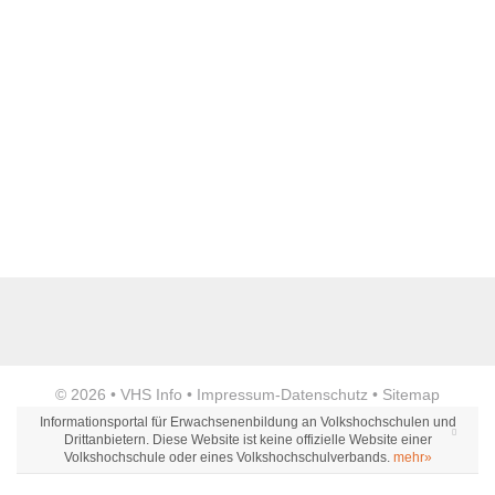
Webseite
E-Mail Adresse
*
Telefon
Anzeige
Fax
© 2026 •
VHS Info
•
Impressum
-
Datenschutz
•
Sitemap
Informationsportal für Erwachsenenbildung an Volkshochschulen und
Drittanbietern. Diese Website ist keine offizielle Website einer
Volkshochschule oder eines Volkshochschulverbands.
mehr»
Öffnungszeiten