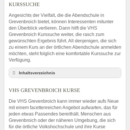
KURSSUCHE
Angesichts der Vielfalt, die die Abendschule in
Grevenbroich bietet, können Interessenten mitunter
den Überblick verlieren. Dann hilft die VHS
Grevenbroich Kurssuche weiter, die rasch zum
gewünschten Ergebnis führt. All denjenigen, die sich
zu einem Kurs an der örtlichen Abendschule anmelden
möchten, steht folglich eine komfortable Kurssuche zur
Verfügung.
Inhaltsverzeichnis
Abendschule Grevenbroich Kurssuche
VHS GREVENBROICH KURSE
VHS Grevenbroich Kurse
VHS Grevenbroich – Öffnungszeiten und
Die VHS Grevenbroich kann immer wieder aufs Neue
Telefonnummer
mit einem facettenreichen Angebot aufwarten, das für
Stellenangebote der Volkshochschule
jeden etwas Passendes bereithält. Menschen aus
Grevenbroich
Grevenbroich oder der näheren Umgebung, die sich
Online-Kurse – Alternative Angebote zum
für die örtliche Volkshochschule und ihre Kurse