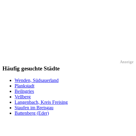
Anzeige
Häufig gesuchte Städte
Wenden, Südsauerland
Plankstadt
Beilngries
Vellberg
Langenbach, Kreis Freising
Staufen im Breisgau
Battenberg (Eder)