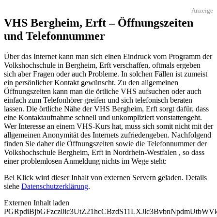
Anzeige
VHS Bergheim, Erft – Öffnungszeiten
und Telefonnummer
Über das Internet kann man sich einen Eindruck vom Programm der
Volkshochschule in Bergheim, Erft verschaffen, oftmals ergeben
sich aber Fragen oder auch Probleme. In solchen Fällen ist zumeist
ein persönlicher Kontakt gewünscht. Zu den allgemeinen
Öffnungszeiten kann man die örtliche VHS aufsuchen oder auch
einfach zum Telefonhörer greifen und sich telefonisch beraten
lassen. Die örtliche Nähe der VHS Bergheim, Erft sorgt dafür, dass
eine Kontaktaufnahme schnell und unkompliziert vonstattengeht.
Wer Interesse an einem VHS-Kurs hat, muss sich somit nicht mit der
allgemeinen Anonymität des Internets zufriedengeben. Nachfolgend
finden Sie daher die Öffnungszeiten sowie die Telefonnummer der
Volkshochschule Bergheim, Erft in Nordrhein-Westfalen , so dass
einer problemlosen Anmeldung nichts im Wege steht:
Bei Klick wird dieser Inhalt von externen Servern geladen. Details
siehe
Datenschutzerklärung
.
Externen Inhalt laden
PGRpdiBjbGFzcz0ic3UtZ21hcCBzdS11LXJlc3BvbnNpdmUtb