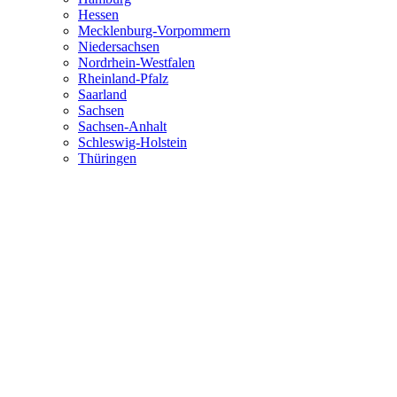
Hessen
Mecklenburg-Vorpommern
Niedersachsen
Nordrhein-Westfalen
Rheinland-Pfalz
Saarland
Sachsen
Sachsen-Anhalt
Schleswig-Holstein
Thüringen