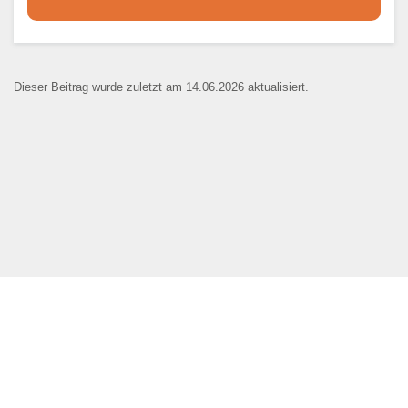
Dieser Teil dient lediglich zur
Kontaktaufnahme und ist nicht
Dieser Beitrag wurde zuletzt am 14.06.2026 aktualisiert.
öffentlich sichtbar.
Ansprechpartner
*
E-Mail
*