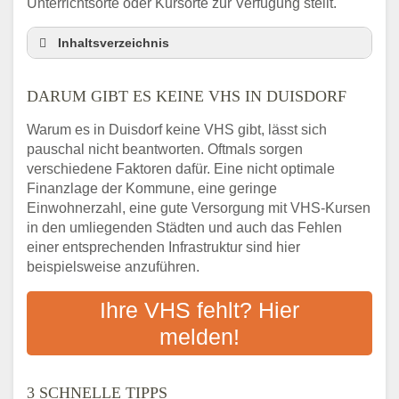
Unterrichtsorte oder Kursorte zur Verfügung stellt.
Inhaltsverzeichnis
Darum gibt es keine VHS in Duisdorf
DARUM GIBT ES KEINE VHS IN DUISDORF
3 schnelle Tipps
Checkliste: So finden auch Menschen aus
Warum es in Duisdorf keine VHS gibt, lässt sich
Duisdorf VHS-Kurse in Ihrer Nähe
pauschal nicht beantworten. Oftmals sorgen
Abendschule in der Region rund um Duisdorf
verschiedene Faktoren dafür. Eine nicht optimale
VHS steht für Erwachsenenbildung
Finanzlage der Kommune, eine geringe
Einwohnerzahl, eine gute Versorgung mit VHS-Kursen
Online-Kurse: Alternative Angebote zum
in den umliegenden Städten und auch das Fehlen
VHS-Kurs
einer entsprechenden Infrastruktur sind hier
Vor- und Nachteile von Online-Kursen
beispielsweise anzuführen.
Checkliste: Darauf kommt es bei
Bildungsangeboten an
Ihre VHS fehlt? Hier
Das bundesweite Volkshochschulwesen
melden!
3 SCHNELLE TIPPS