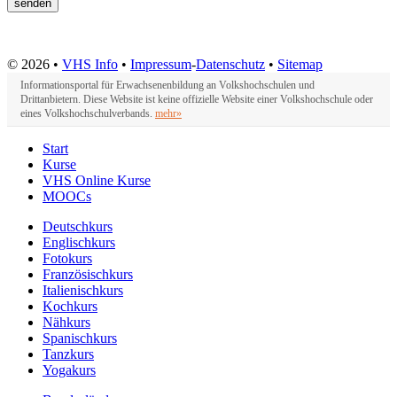
© 2026 •
VHS Info
•
Impressum
-
Datenschutz
•
Sitemap
Informationsportal für Erwachsenenbildung an Volkshochschulen und
Drittanbietern. Diese Website ist keine offizielle Website einer Volkshochschule oder
eines Volkshochschulverbands.
mehr»
Start
Kurse
VHS Online Kurse
MOOCs
Deutschkurs
Englischkurs
Fotokurs
Französischkurs
Italienischkurs
Kochkurs
Nähkurs
Spanischkurs
Tanzkurs
Yogakurs