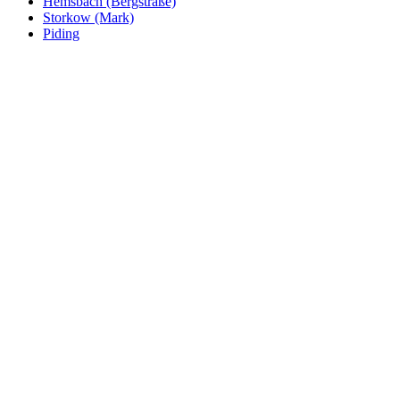
Hemsbach (Bergstraße)
Storkow (Mark)
Piding