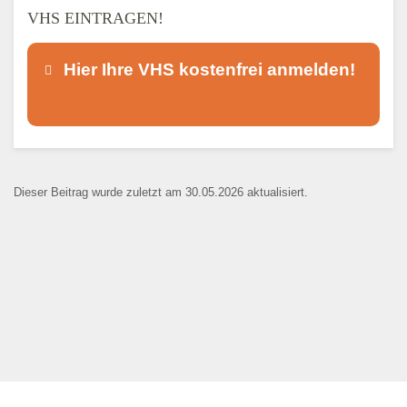
VHS EINTRAGEN!
Hier Ihre VHS kostenfrei anmelden!
Dieser Teil dient lediglich zur
Kontaktaufnahme und ist nicht
Dieser Beitrag wurde zuletzt am 30.05.2026 aktualisiert.
öffentlich sichtbar.
Ansprechpartner
*
E-Mail
*