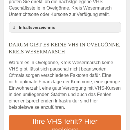
prüfen Sie direkt, ob die nächstgelegene VHS
Geschäftsstelle in Ovelgönne, Kreis Wesermarsch
Unterrichtsorte oder Kursorte zur Verfügung stellt.
Inhaltsverzeichnis
Darum gibt es keine VHS in Ovelgönne,
Kreis Wesermarsch
DARUM GIBT ES KEINE VHS IN OVELGÖNNE,
3 schnelle Tipps
KREIS WESERMARSCH
Checkliste: So finden auch Menschen aus
Warum es in Ovelgönne, Kreis Wesermarsch keine
Ovelgönne, Kreis Wesermarsch VHS-Kurse
VHS gibt, lässt sich pauschal nicht beantworten.
in Ihrer Nähe
Oftmals sorgen verschiedene Faktoren dafür. Eine
Abendschule in der Region rund um
nicht optimale Finanzlage der Kommune, eine geringe
Ovelgönne, Kreis Wesermarsch
Einwohnerzahl, eine gute Versorgung mit VHS-Kursen
VHS steht für Erwachsenenbildung
in den umliegenden Städten und auch das Fehlen
Online-Kurse: Alternative Angebote zum
einer entsprechenden Infrastruktur sind hier
VHS-Kurs
beispielsweise anzuführen.
Vor- und Nachteile von Online-Kursen
Ihre VHS fehlt? Hier
Checkliste: Darauf kommt es bei
Bildungsangeboten an
melden!