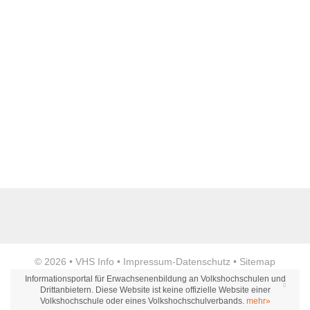
Name der Bildungseinrichtung
*
Standort
*
Anzeige
© 2026 •
VHS Info
•
Impressum
-
Datenschutz
•
Sitemap
Webseite
Informationsportal für Erwachsenenbildung an Volkshochschulen und
Drittanbietern. Diese Website ist keine offizielle Website einer
Volkshochschule oder eines Volkshochschulverbands.
mehr»