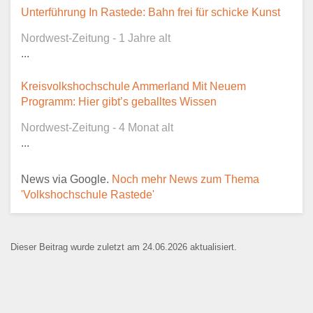
Dieser Teil dient lediglich zur
Unterführung In Rastede: Bahn frei für schicke Kunst
Kontaktaufnahme und ist nicht
Nordwest-Zeitung - 1 Jahre alt
öffentlich sichtbar.
...
Kreisvolkshochschule Ammerland Mit Neuem
Programm: Hier gibt’s geballtes Wissen
Ansprechpartner
*
Nordwest-Zeitung - 4 Monat alt
...
News via Google.
Noch mehr News zum Thema
E-Mail
*
'Volkshochschule Rastede'
Dieser Beitrag wurde zuletzt am 24.06.2026 aktualisiert.
Name der Bildungseinrichtung
*