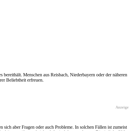
s bereithält. Menschen aus Reisbach, Niederbayern oder der näheren
er Beliebtheit erfreuen.
Anzeige
sich aber Fragen oder auch Probleme. In solchen Fällen ist zumeist