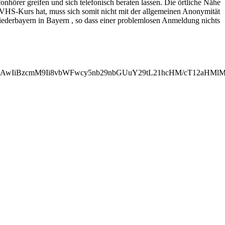
hörer greifen und sich telefonisch beraten lassen. Die örtliche Nähe
 VHS-Kurs hat, muss sich somit nicht mit der allgemeinen Anonymität
iederbayern in Bayern , so dass einer problemlosen Anmeldung nichts
MjAwIiBzcmM9Ii8vbWFwcy5nb29nbGUuY29tL21hcHM/cT12aHM