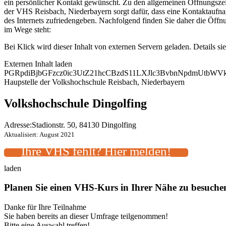
ein persönlicher Kontakt gewünscht. Zu den allgemeinen Öffnungszeit
der VHS Reisbach, Niederbayern sorgt dafür, dass eine Kontaktaufna
des Internets zufriedengeben. Nachfolgend finden Sie daher die Öff
im Wege steht:
Bei Klick wird dieser Inhalt von externen Servern geladen. Details si
Externen Inhalt laden
PGRpdiBjbGFzcz0ic3UtZ21hcCBzdS11LXJlc3BvbnNpdmUtb
Haupstelle der Volkshochschule Reisbach, Niederbayern
Volkshochschule Dingolfing
Adresse:
Stadionstr. 50, 84130 Dingolfing
Aktualisiert: August 2021
Ihre VHS fehlt? Hier melden!
laden
Planen Sie einen VHS-Kurs in Ihrer Nähe zu besuch
Danke für Ihre Teilnahme
Sie haben bereits an dieser Umfrage teilgenommen!
Bitte eine Auswahl treffen!