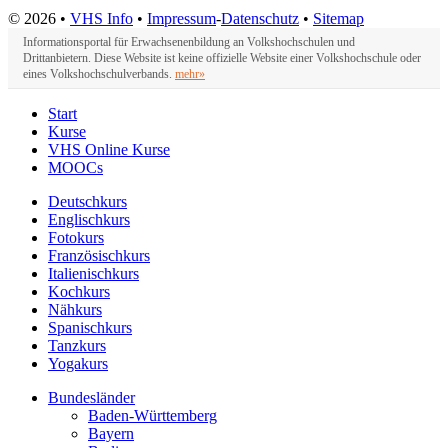
© 2026 •
VHS Info
•
Impressum
-
Datenschutz
•
Sitemap
Informationsportal für Erwachsenenbildung an Volkshochschulen und
Drittanbietern. Diese Website ist keine offizielle Website einer Volkshochschule oder
eines Volkshochschulverbands.
mehr»
Start
Kurse
VHS Online Kurse
MOOCs
Deutschkurs
Englischkurs
Fotokurs
Französischkurs
Italienischkurs
Kochkurs
Nähkurs
Spanischkurs
Tanzkurs
Yogakurs
Bundesländer
Baden-Württemberg
Bayern