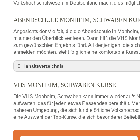
Volkshochschulwesen in Deutschland macht dies möglich 
ABENDSCHULE MONHEIM, SCHWABEN KU
Angesichts der Vielfalt, die die Abendschule in Monheim
mitunter den Überblick verlieren. Dann hilft die VHS Mo
zum gewünschten Ergebnis führt. All denjenigen, die sic
anmelden möchten, steht folglich eine komfortable Kurss
Inhaltsverzeichnis
VHS Nebenstelle in Monheim, Schwaben und U
VHS MONHEIM, SCHWABEN KURSE
3 Tipps
Abendschule Monheim, Schwaben Kurssuche
Die VHS Monheim, Schwaben kann immer wieder aufs Ne
VHS Monheim, Schwaben Kurse
aufwarten, das für jeden etwas Passendes bereithält. 
näheren Umgebung, die sich für die örtliche Volkshochsch
VHS Monheim, Schwaben – Öffnungszeiten und 
eine Auswahl der Top-Kurse, die sich besonderer Beliebth
Stellenangebote der Volkshochschule Monheim,
Online-Kurse – Alternative Angebote zum VHS-Ku
Alternativen zum VHS Programm 2026 in Monhe