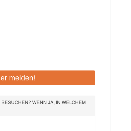
E DONAUWÖRTH
ier melden!
 86609 Donauwörth
Aktualisiert: August 2021
U BESUCHEN? WENN JA, IN WELCHEM
)