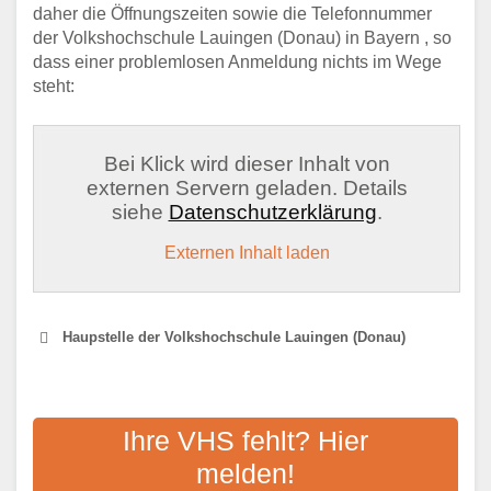
daher die Öffnungszeiten sowie die Telefonnummer
der Volkshochschule Lauingen (Donau) in Bayern , so
dass einer problemlosen Anmeldung nichts im Wege
steht:
Bei Klick wird dieser Inhalt von
externen Servern geladen. Details
siehe
Datenschutzerklärung
.
Externen Inhalt laden
Haupstelle der Volkshochschule Lauingen (Donau)
VOLKSHOCHSCHULE
DONAUZUSAM
Ihre VHS fehlt? Hier
melden!
Adresse:
Schulstraße 12, 86637 Wertingen