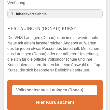
Verfügung.
Inhaltsverzeichnis
VHS Nebenstelle in Lauingen (Donau) und
Umgebung
VHS LAUINGEN (DONAU) KURSE
3 Tipps
Die VHS Lauingen (Donau) kann immer wieder aufs
Abendschule Lauingen (Donau) Kurssuche
Neue mit einem facettenreichen Angebot aufwarten,
VHS Lauingen (Donau) Kurse
das für jeden etwas Passendes bereithält. Menschen
VHS Lauingen (Donau) – Öffnungszeiten
aus Lauingen (Donau) oder der näheren Umgebung,
und Telefonnummer
die sich für die örtliche Volkshochschule und ihre
Kurse interessieren, finden hier eine Auswahl der Top-
Stellenangebote der Volkshochschule
Kurse, die sich besonderer Beliebtheit erfreuen.
Lauingen (Donau)
Online-Kurse – Alternative Angebote zum
VHS-Kurs
Alternativen zum VHS Programm 2026 in
Lauingen (Donau)