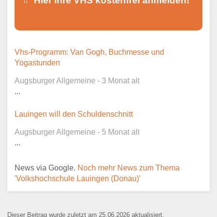
Hier Ihre VHS kostenfrei anmelden!
Dieser Teil dient lediglich zur
Vhs-Programm: Van Gogh, Buchmesse und
Kontaktaufnahme und ist nicht
Yogastunden
öffentlich sichtbar.
Augsburger Allgemeine - 3 Monat alt
...
Lauingen will den Schuldenschnitt
Ansprechpartner
*
Augsburger Allgemeine - 5 Monat alt
...
News via Google.
Noch mehr News zum Thema
E-Mail
*
'Volkshochschule Lauingen (Donau)'
Dieser Beitrag wurde zuletzt am 25.06.2026 aktualisiert.