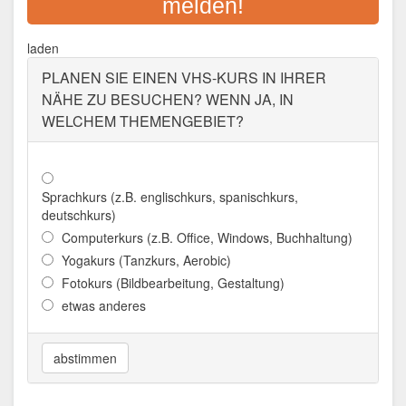
melden!
Adresse:
Hornschuchallee 20, 91301
Forchheim
laden
Aktualisiert: August 2021
PLANEN SIE EINEN VHS-KURS IN IHRER
NÄHE ZU BESUCHEN? WENN JA, IN
WELCHEM THEMENGEBIET?
Sprachkurs (z.B. englischkurs, spanischkurs,
deutschkurs)
Computerkurs (z.B. Office, Windows, Buchhaltung)
Yogakurs (Tanzkurs, Aerobic)
Fotokurs (Bildbearbeitung, Gestaltung)
etwas anderes
abstimmen