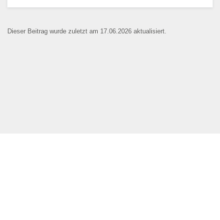
Dieser Beitrag wurde zuletzt am 17.06.2026 aktualisiert.
Name der Bildungseinrichtung
*
Standort
*
Webseite