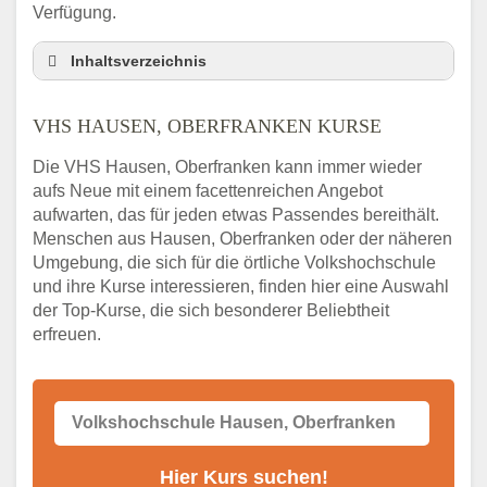
Verfügung.
Inhaltsverzeichnis
VHS Nebenstelle in Hausen, Oberfranken
und Umgebung
VHS HAUSEN, OBERFRANKEN KURSE
3 Tipps
Die VHS Hausen, Oberfranken kann immer wieder
Abendschule Hausen, Oberfranken
aufs Neue mit einem facettenreichen Angebot
Kurssuche
aufwarten, das für jeden etwas Passendes bereithält.
VHS Hausen, Oberfranken Kurse
Menschen aus Hausen, Oberfranken oder der näheren
VHS Hausen, Oberfranken – Öffnungszeiten
Umgebung, die sich für die örtliche Volkshochschule
und Telefonnummer
und ihre Kurse interessieren, finden hier eine Auswahl
der Top-Kurse, die sich besonderer Beliebtheit
Stellenangebote der Volkshochschule
Hausen, Oberfranken
erfreuen.
Online-Kurse – Alternative Angebote zum
VHS-Kurs
Alternativen zum VHS Programm 2026 in
Hausen, Oberfranken