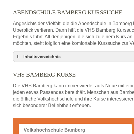
ABENDSCHULE BAMBERG KURSSUCHE
Angesichts der Vielfalt, die die Abendschule in Bamberg 
Überblick verlieren. Dann hilft die VHS Bamberg Kurssu
Ergebnis führt. All denjenigen, die sich zu einem Kurs a
möchten, steht folglich eine komfortable Kurssuche zur V
Inhaltsverzeichnis
VHS Nebenstelle in Bamberg und Umgebung
VHS BAMBERG KURSE
3 Tipps
Abendschule Bamberg Kurssuche
Die VHS Bamberg kann immer wieder aufs Neue mit einem
VHS Bamberg Kurse
jeden etwas Passendes bereithält. Menschen aus Bamber
die örtliche Volkshochschule und ihre Kurse interessieren
VHS Bamberg – Öffnungszeiten und Telefonnum
sich besonderer Beliebtheit erfreuen.
Stellenangebote der Volkshochschule Bamberg
Online-Kurse – Alternative Angebote zum VHS-Ku
Alternativen zum VHS Programm 2026 in Bamber