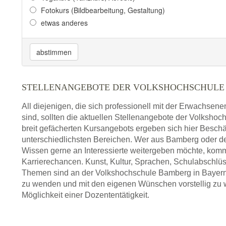
Fotokurs (Bildbearbeitung, Gestaltung)
etwas anderes
VOLKSHOCHSCHUL
Adresse:
Stadtplatz 1
abstimmen
STELLENANGEBOTE DER VOLKSHOCHSCHULE
VOLKSHOCHSCHU
All diejenigen, die sich professionell mit der Erwachsen
Adresse:
Amtsgerichtstraß
sind, sollten die aktuellen Stellenangebote der Volksho
breit gefächerten Kursangebots ergeben sich hier Beschä
unterschiedlichsten Bereichen. Wer aus Bamberg oder 
Wissen gerne an Interessierte weitergeben möchte, komm
Karrierechancen. Kunst, Kultur, Sprachen, Schulabschlüs
KREIS-VOLKSHOCHS
Themen sind an der Volkshochschule Bamberg in Bayern g
zu wenden und mit den eigenen Wünschen vorstellig zu we
Adresse:
Oberacherner St
Möglichkeit einer Dozententätigkeit.