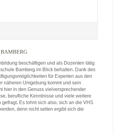
E ABENSBERG
, 93326 Abensberg
Aktualisiert: August 2021
 BAMBERG
LE ABERLAND
enbildung beschäftigen und als Dozenten tätig
e 6 - 8, 94209 Regen
chschule Bamberg im Blick behalten. Dank des
Aktualisiert: August 2021
ftigungsmöglichkeiten für Experten aus den
der näheren Umgebung kommt und sein
t hier in den Genuss vielversprechender
se, berufliche Kenntnisse und viele weitere
CHULE ORTENAU
efragt. Es lohnt sich also, sich an die VHS
rden, denn nicht selten ergibt sich die
r. 19, 77855 Achern
Aktualisiert: August 2021