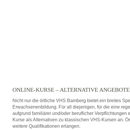
VOLKSHOCHSCHULE D
Adresse:
Markt 15
VOLKSHOCHSCHULE DER
Adresse:
Bahnhofstr. 24, vhs
VOLKSHOCHSCHULE LANDKRE
ONLINE-KURSE – ALTERNATIVE ANGEBOT
E.V.
Nicht nur die örtliche VHS Bamberg bietet ein breites S
Adresse:
Steubstraße 
Erwachsenenbildung. Für all diejenigen, für die eine re
aufgrund familiärer und/oder beruflicher Verpflichtungen 
Kurse als Alternativen zu klassischen VHS-Kursen an. Ör
weitere Qualifikationen erlangen.