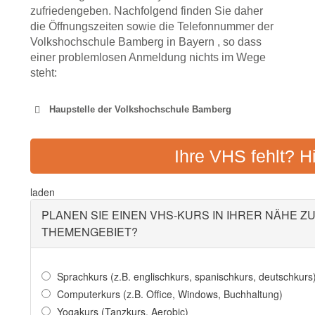
zufriedengeben. Nachfolgend finden Sie daher
die Öffnungszeiten sowie die Telefonnummer der
Volkshochschule Bamberg in Bayern , so dass
einer problemlosen Anmeldung nichts im Wege
steht:
Haupstelle der Volkshochschule Bamberg
VOLKSHOCHSCHU
Ihre VHS fehlt? H
WEITERBILDUN
Adresse:
Peterstr. 21
laden
PLANEN SIE EINEN VHS-KURS IN IHRER NÄHE Z
THEMENGEBIET?
VOLKSHOCHSCH
Sprachkurs (z.B. englischkurs, spanischkurs, deutschkurs
Adresse:
Im Torhaus, Gmünd
Computerkurs (z.B. Office, Windows, Buchhaltung)
Yogakurs (Tanzkurs, Aerobic)