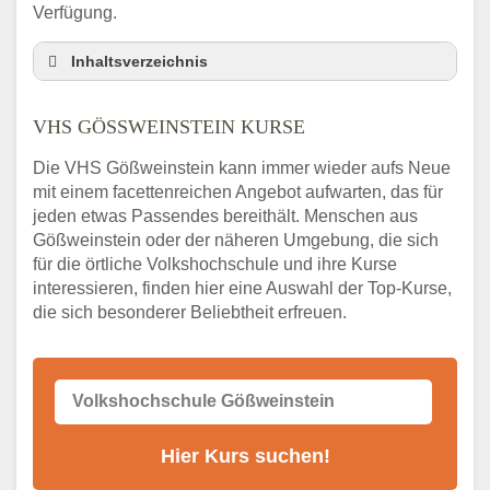
Verfügung.
Inhaltsverzeichnis
VHS Nebenstelle in Gößweinstein und
Umgebung
VHS GÖSSWEINSTEIN KURSE
3 Tipps
Die VHS Gößweinstein kann immer wieder aufs Neue
Abendschule Gößweinstein Kurssuche
mit einem facettenreichen Angebot aufwarten, das für
VHS Gößweinstein Kurse
jeden etwas Passendes bereithält. Menschen aus
VHS Gößweinstein – Öffnungszeiten und
Gößweinstein oder der näheren Umgebung, die sich
Telefonnummer
für die örtliche Volkshochschule und ihre Kurse
interessieren, finden hier eine Auswahl der Top-Kurse,
Stellenangebote der Volkshochschule
die sich besonderer Beliebtheit erfreuen.
Gößweinstein
Online-Kurse – Alternative Angebote zum
VHS-Kurs
Alternativen zum VHS Programm 2026 in
Gößweinstein