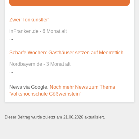
Dieser Teil dient lediglich zur
Zwei 'Tonkünstler'
Kontaktaufnahme und ist nicht
inFranken.de - 6 Monat alt
öffentlich sichtbar.
...
Scharfe Wochen: Gasthäuser setzen auf Meerrettich
Nordbayern.de - 3 Monat alt
Ansprechpartner
*
...
News via Google.
Noch mehr News zum Thema
'Volkshochschule Gößweinstein'
E-Mail
*
Dieser Beitrag wurde zuletzt am 21.06.2026 aktualisiert.
Name der Bildungseinrichtung
*