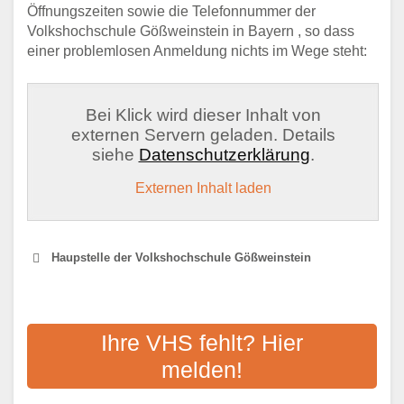
Öffnungszeiten sowie die Telefonnummer der
Volkshochschule Gößweinstein in Bayern , so dass
einer problemlosen Anmeldung nichts im Wege steht:
Bei Klick wird dieser Inhalt von
externen Servern geladen. Details
siehe
Datenschutzerklärung
.
Externen Inhalt laden
Haupstelle der Volkshochschule Gößweinstein
VOLKSHOCHSCHULE
FORCHHEIM LANDKREIS
Ihre VHS fehlt? Hier
melden!
Adresse:
Hornschuchallee 20, 91301
Forchheim