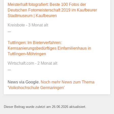
Dieser Teil dient lediglich zur
Meisterhaft fotografiert: Beste 100 Fotos der
Kontaktaufnahme und ist nicht
Deutschen Fotomeisterschaft 2019 im Kaufbeurer
öffentlich sichtbar.
Stadtmuseum | Kaufbeuren
Kreisbote - 3 Monat alt
...
Ansprechpartner
*
Tuttlingen: Im Bieterverfahren:
Kernsanierungsbedürftiges Einfamilienhaus in
Tuttlingen-Möhringen
Wirtschaft.com - 2 Monat alt
E-Mail
*
...
News via Google.
Noch mehr News zum Thema
'Volkshochschule Germaringen'
Name der Bildungseinrichtung
*
Dieser Beitrag wurde zuletzt am 26.06.2026 aktualisiert.