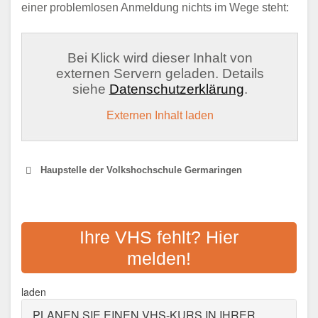
einer problemlosen Anmeldung nichts im Wege steht:
Bei Klick wird dieser Inhalt von
externen Servern geladen. Details
siehe
Datenschutzerklärung
.
Externen Inhalt laden
Haupstelle der Volkshochschule Germaringen
VOLKSHOCHSCHULE
BUCHLOE
Ihre VHS fehlt? Hier
melden!
Adresse:
Bahnhofstraße 60, 86807 Buchloe
Aktualisiert: August 2021
laden
PLANEN SIE EINEN VHS-KURS IN IHRER