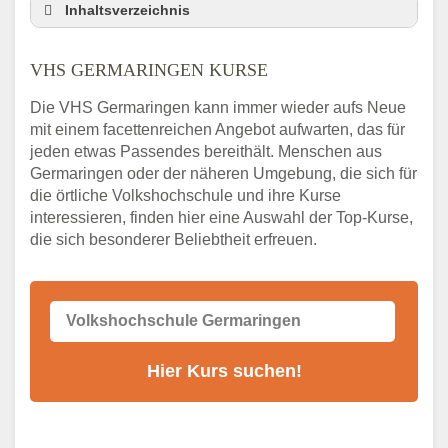
Inhaltsverzeichnis
VHS Nebenstelle in Germaringen und
Umgebung
VHS GERMARINGEN KURSE
3 Tipps
Die VHS Germaringen kann immer wieder aufs Neue
Abendschule Germaringen Kurssuche
mit einem facettenreichen Angebot aufwarten, das für
VHS Germaringen Kurse
jeden etwas Passendes bereithält. Menschen aus
VHS Germaringen – Öffnungszeiten und
Germaringen oder der näheren Umgebung, die sich für
Telefonnummer
die örtliche Volkshochschule und ihre Kurse
interessieren, finden hier eine Auswahl der Top-Kurse,
Stellenangebote der Volkshochschule
die sich besonderer Beliebtheit erfreuen.
Germaringen
Online-Kurse – Alternative Angebote zum
VHS-Kurs
Alternativen zum VHS Programm 2026 in
Germaringen